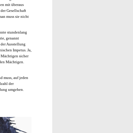
ben mit überaus
 der Gesellschaft
an muss sie nicht
onnte stundenlang
rie, genannt
 der Ausstellung
ischen Impetus. Ja,
r Mächtigen sicher
 den Mächtigen.
nd muss, auf jeden
lzahl der
ellung umgehen.