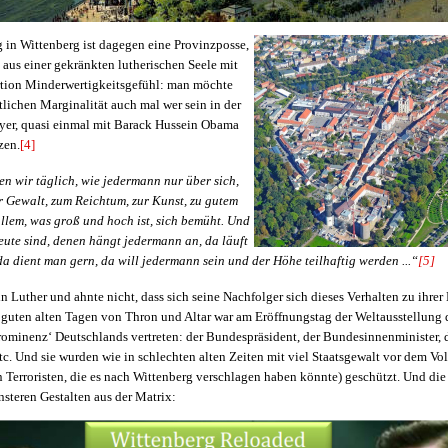
 in Wittenberg ist dagegen eine Provinzposse,
 aus einer gekränkten lutherischen Seele mit
rtion Minderwertigkeitsgefühl: man möchte
htlichen Marginalität auch mal wer sein in der
ayer, quasi einmal mit Barack Hussein Obama
zen.
[4]
en wir täglich, wie jedermann nur über sich,
ur Gewalt, zum Reichtum, zur Kunst, zu gutem
llem, was groß und hoch ist, sich bemüht. Und
eute sind, denen hängt jedermann an, da läuft
a dient man gern, da will jedermann sein und der Höhe teilhaftig werden ...“
[5]
n Luther und ahnte nicht, dass sich seine Nachfolger sich dieses Verhalten zu ihre
 guten alten Tagen von Thron und Altar war am Eröffnungstag der Weltausstellung
rominenz‘ Deutschlands vertreten: der Bundespräsident, der Bundesinnenminister, 
tc. Und sie wurden wie in schlechten alten Zeiten mit viel Staatsgewalt vor dem Vo
 Terroristen, die es nach Wittenberg verschlagen haben könnte) geschützt. Und die
insteren Gestalten aus der Matrix: