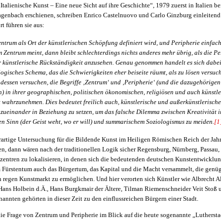
„Italienische Kunst – Eine neue Sicht auf ihre Geschichte“, 1979 zuerst in Italien b
genbach erschienen, schreiben Enrico Castelnuovo und Carlo Ginzburg einleiten
t führen sie aus:
ntrum als Ort der künstlerischen Schöpfung definiert wird, und Peripherie einfac
 Zentrum meint, dann bleibt schlechterdings nichts anderes mehr übrig, als die Pe
 künstlerische Rückständigkeit anzusehen. Genau genommen handelt es sich dabei
logisches Schema, das die Schwierigkeiten eher beiseite räumt, als zu lösen versuch
t dessen versuchen, die Begriffe ‚Zentrum‘ und ‚Peripherie‘ (und die dazugehörigen
) in ihrer geographischen, politischen ökonomischen, religiösen und auch künstl
 wahrzunehmen. Dies bedeutet freilich auch, künstlerische und außerkünstlerische
ueinander in Beziehung zu setzen, um das falsche Dilemma zwischen Kreativität 
hen Sinn (der Geist weht, wo er will) und summarischem Soziologismus zu meiden.
[1
rartige Untersuchung für die Bildende Kunst im Heiligen Römischen Reich der Jah
, dann wären nach der traditionellen Logik sicher Regensburg, Nürnberg, Passau
zentren zu lokalisieren, in denen sich die bedeutenden deutschen Kunstentwicklun
 Für­stentum auch das Bürgertum, das Kapital und die Macht versammelt, die gen
 regen Kunstmarkt zu ermöglichen. Und hier verorten sich Künstler wie Albrecht Al
 Hans Holbein d.Ä., Hans Burgkmair der Ältere, Tilman Riemenschneider Veit Stoß u
nannten gehörten in dieser Zeit zu den einflussreichen Bürgern einer Stadt.
h die Frage von Zentrum und Peripherie im Blick auf die heute sogenannte „Lutherst