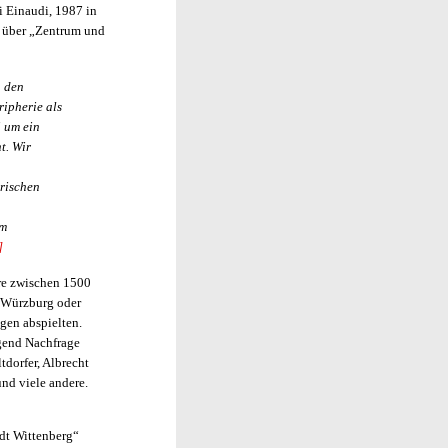
ei Einaudi, 1987 in
d über „Zentrum und
h den
ripherie als
 um ein
t. Wir
erischen
im
]
re zwischen 1500
, Würzburg oder
gen abspielten.
ügend Nachfrage
tdorfer, Albrecht
nd viele andere.
adt Wittenberg“