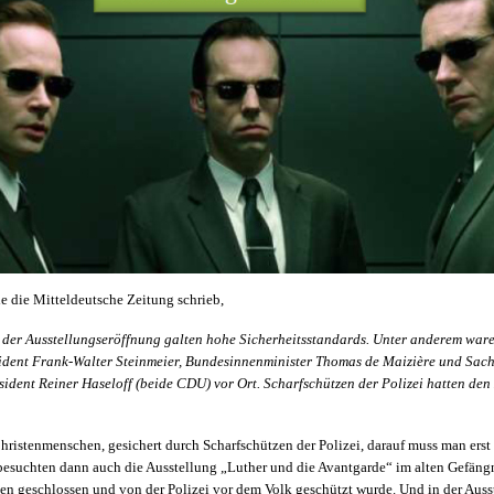
ie die Mitteldeutsche Zeitung schrieb,
i der Ausstellungseröffnung galten hohe Sicherheitsstandards. Unter anderem war
dent Frank-Walter Steinmeier, Bundesinnenminister Thomas de Maizière und Sac
sident Reiner Haseloff (beide CDU) vor Ort. Scharfschützen der Polizei hatten den
 Christenmenschen, gesichert durch Scharfschützen der Polizei, darauf muss man er
 besuchten dann auch die Ausstellung „Luther und die Avantgarde“ im alten Gefäng
en geschlossen und von der Polizei vor dem Volk geschützt wurde. Und in der Ausst