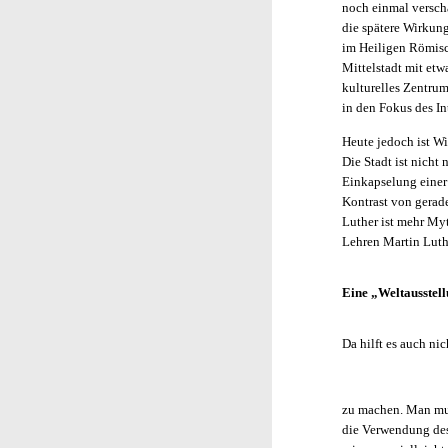
noch einmal verschä
die spätere Wirkung
im Heiligen Rö­mi­
Mittelstadt mit et
kulturelles Zentrum
in den Fokus des In
Heute jedoch ist Wi
Die Stadt ist nicht
Einkapselung einer 
Kontrast von gerad
Luther ist mehr Myt
Lehren Martin Luth
Eine „Weltausstel
Da hilft es auch n
zu machen. Man mu
die Verwendung des 