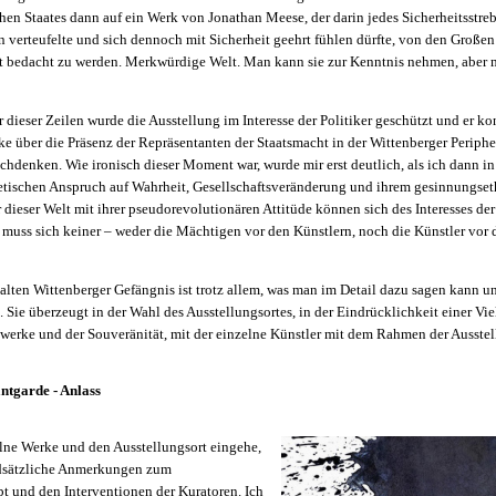
chen Staates dann auf ein Werk von Jonathan Meese, der darin jedes Sicherheitsstre
 verteufelte und sich dennoch mit Sicherheit geehrt fühlen dürfte, von den Großen
 bedacht zu werden. Merkwürdige Welt. Man kann sie zur Kenntnis nehmen, aber m
dieser Zeilen wurde die Ausstellung im Interesse der Politiker geschützt und er k
ke über die Präsenz der Repräsentanten der Staatsmacht in der Wittenberger Periphe
chdenken. Wie ironisch dieser Moment war, wurde mir erst deutlich, als ich dann in
hetischen Anspruch auf Wahrheit, Gesellschaftsveränderung und ihrem gesinnungseth
 dieser Welt mit ihrer pseudorevolutionären Attitüde können sich des Interesses de
 muss sich keiner – weder die Mächtigen vor den Künstlern, noch die Künstler vor
alten Wittenberger Gefängnis ist trotz allem, was man im Detail dazu sagen kann u
t. Sie überzeugt in der Wahl des Ausstellungsortes, in der Eindrücklichkeit einer Vie
twerke und der Souveränität, mit der einzelne Künstler mit dem Rahmen der Ausst
ntgarde - Anlass
elne Werke und den Ausstellungsort eingehe,
ndsätzliche Anmerkungen zum
t und den Interventionen der Kuratoren. Ich