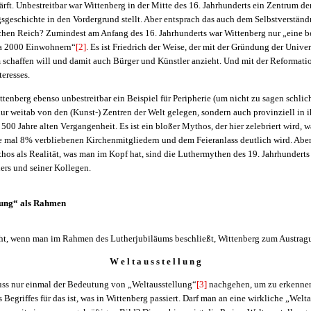
rft. Unbestreitbar war Wittenberg in der Mitte des 16. Jahrhunderts ein Zentrum d
sgeschichte in den Vordergrund stellt. Aber entsprach das auch dem Selbstverstän
schen Reich? Zumindest am Anfang des 16. Jahrhunderts war Wittenberg nur „eine 
wa 2000 Einwohnern“
[2]
. Es ist Friedrich der Weise, der mit der Gründung der Univers
 schaffen will und damit auch Bürger und Künstler anzieht. Und mit der Reformati
teresses.
ttenberg ebenso unbestreitbar ein Beispiel für Peripherie (um nicht zu sagen schlicht
 nur weitab von den (Kunst-) Zentren der Welt gelegen, sondern auch provinziell in i
500 Jahre alten Vergangenheit. Es ist ein bloßer Mythos, der hier zelebriert wird, w
e mal 8% verbliebenen Kirchenmitgliedern und dem Feieranlass deutlich wird. Aber
hos als Realität, was man im Kopf hat, sind die Luthermythen des 19. Jahrhunderts
ers und seiner Kollegen.
lung“ als Rahmen
icht, wenn man im Rahmen des Lutherjubiläums beschließt, Wittenberg zum Austragu
W e l t a u s s t e l l u n g
ss nur einmal der Bedeutung von „Weltausstellung“
[3]
nachgehen, um zu er­ken­n
Begriffes für das ist, was in Wittenberg passiert. Darf man an eine wirkliche „Welt