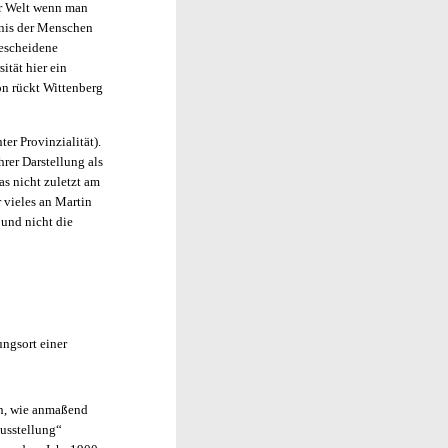
er Welt wenn man
dnis der Menschen
bescheidene
ität hier ein
on rückt Wittenberg
er Provinzialität).
hrer Darstellung als
as nicht zuletzt am
 vieles an Martin
 und nicht die
ngsort einer
en, wie anmaßend
ausstellung“