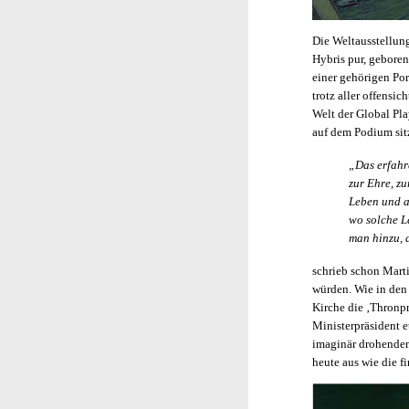
Die Weltausstellung
Hybris pur, geboren
einer gehörigen Po
trotz aller offensic
Welt der Global Pl
auf dem Podium sit
„Das erfahr
zur Ehre, z
Leben und a
wo solche L
man hinzu, d
schrieb schon Marti
würden. Wie in den
Kirche die ‚Thronp
Ministerpräsident e
imaginär drohenden
heute aus wie die f