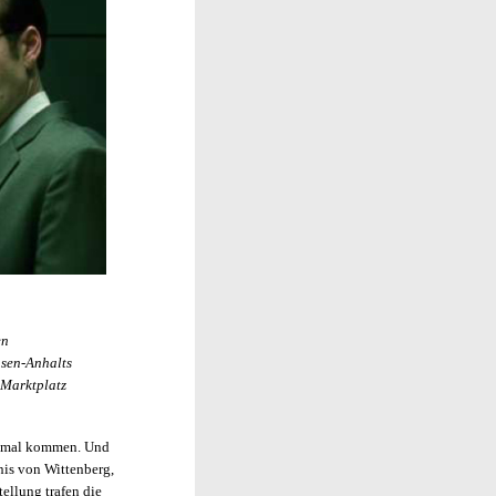
en
hsen-Anhalts
 Marktplatz
st mal kommen. Und
nis von Wittenberg,
ellung trafen die