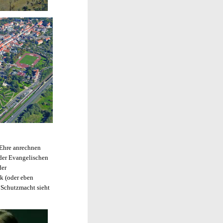
r Ehre anrechnen
 der Evangelischen
der
lk (oder eben
 Schutzmacht sieht