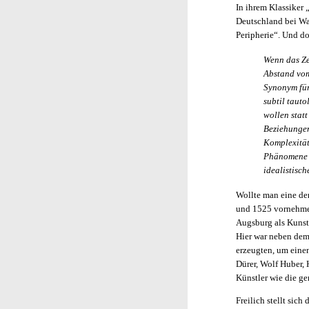
In ihrem Klassiker 
Deutschland bei Wa
Peripherie“. Und dor
Wenn das Ze
Abstand vom
Synonym für
subtil tauto
wollen stat
Beziehungen
Komplexität
Phänomene z
idealistisc
Wollte man eine de
und 1525 vornehmen
Augsburg als Kunst
Hier war neben dem
erzeugten, um einen
Dürer, Wolf Huber,
Künstler wie die ge
Freilich stellt sic