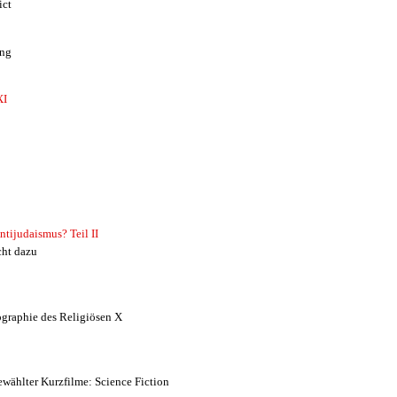
ict
ung
XI
tijudaismus? Teil II
cht dazu
ographie des Religiösen X
ewählter Kurzfilme: Science Fiction