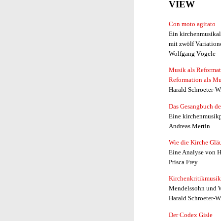
VIEW
Con moto agitato
Ein kirchenmusika
mit zwölf Variatio
Wolfgang Vögele
Musik als Reformat
Reformation als M
Harald Schroeter-W
Das Gesangbuch de
Eine kirchenmusik
Andreas Mertin
Wie die Kirche Glä
Eine Analyse von H
Prisca Frey
Kirchenkritikmusik
Mendelssohn und W
Harald Schroeter-W
Der Codex Gisle