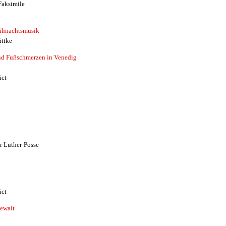
Faksimile
ihnachtsmusik
ittke
nd Fußschmerzen in Venedig
ict
r Luther-Posse
ict
gewalt