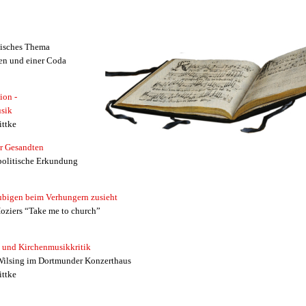
lisches Thema
nen und einer Coda
ion -
usik
ittke
r Gesandten
politische Erkundung
ubigen beim Verhungern zusieht
oziers “Take me to church”
 und Kirchenmusikkritik
ilsing im Dortmunder Konzerthaus
ittke