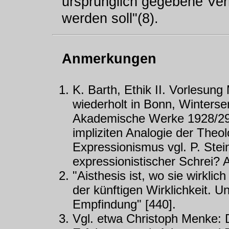
ursprünglich gegebene Ver
werden soll"(8).
Anmerkungen
K. Barth, Ethik II. Vorlesun
wiederholt in Bonn, Winters
Akademische Werke 1928/29),
impliziten Analogie der Theo
Expressionismus vgl. P. Stei
expressionistischer Schrei? 
"Aisthesis ist, wo sie wirklic
der künftigen Wirklichkeit. U
Empfindung" [440].
Vgl. etwa Christoph Menke: D