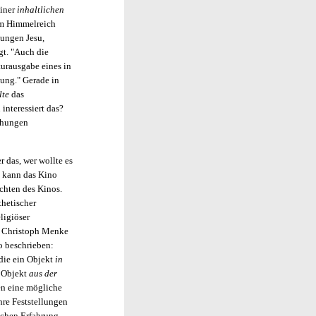
einer
inhaltlichen
em Himmelreich
lungen Jesu,
gt. "Auch die
turausgabe eines in
ung." Gerade in
lte
das
interessiert das?
mühungen
r das, wer wollte es
n kann das Kino
ichten des Kinos.
thetischer
ligiöser
. Christoph Menke
o beschrieben:
 die ein Objekt
in
n Objekt
aus der
ren eine mögliche
hre Feststellungen
ischen Erfahrung