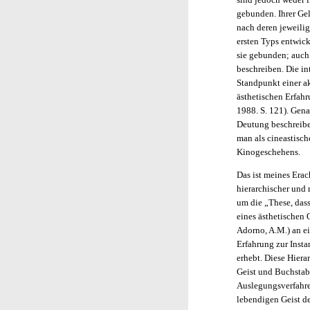
gebunden. Ihrer Ge
nach deren jeweilig
ersten Typs entwicke
sie gebunden; auch 
beschreiben. Die in
Standpunkt einer a
ästhetischen Erfah
1988. S. 121). Gena
Deutung beschreibe
man als cineastisch
Kinogeschehens.
Das ist meines Era
hierarchischer und
um die „These, dass
eines ästhetischen 
Adorno, A.M.) an ei
Erfahrung zur Inst
erhebt. Diese Hiera
Geist und Buchstabe
Auslegungsverfahre
lebendigen Geist d