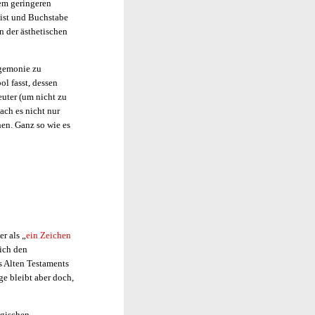
em geringeren
eist und Buchstabe
n der ästhetischen
egemonie zu
ol fasst, dessen
euter (um nicht zu
ach es nicht nur
hen. Ganz so wie es
r als „
ein Zeichen
ich den
 Alten Testaments
ge bleibt aber doch,
ogischen