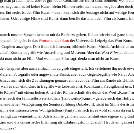
gt man ja auch nicht: aber es gibt doch Gemälde die Kunst sind. Sondern, wenn ei
tzt, sagt man es sei keine Kunst. Beim Film verweist man darauf, es gäbe aber doch 
en. Entweder ist der Film Kunst – dann kann sich die Aussage nicht auf wenige For
hen. Oder einige Filme sind Kunst, dann beträfe das nicht den Film als Kunst. Ich
brauch unserer Sprache scheint mir da Recht zu geben. Gehen wir einmal ganz sim
brauch. Ich gebe in das
Wortschatzlexikon
der Universität Leipzig das Wort Kunst 
Graphen anzeigen: Dort finde ich Literatur, bildende Kunst, Musik, Architektur u
schaft, Kontextbegriffe wie Ausstellung und Museum. Aber das Wort
Film
taucht do
nkt man nicht an Film. Und wenn man Film sagt, denkt man nicht an Kunst.
 den Graphen aber auch einfach nur zu grob eingestellt. Ich verfeinere ihn noch etw
Malerei, Fotografie oder angewandte Kunst, aber auch Gegenbegriffe wie Natur. Abe
 Schaut man sich die Zuordnungen genauer an, taucht der Film am Rande als „Filmku
, weil es sich einordnet in Begriffe wie Lebenskunst, Kochkunst, Predigtkunst usw.
e Künste“ mit einem hohen Anteil der Könnerschaft, die durch das Wort „Kunst“ 
ne ist auch der Film selbstverständlich (Handwerks-)Kunst – gerade auch das Holly
r unendlichen Verzögerung der Semiosebildung (Jakobson), nicht im Sinne der ästhe
inne des interesselosen Wohlgefallens (Kant). Faktisch ist es wohl so, dass da ein k
ingt zur vermeintlichen Adelsfamilie gehören möchte, statt eine eigene zu gründ
Kino und die cineastische Erfahrung als Erfahrungsform für sich? Hat da ein ganzer 
komplexe?