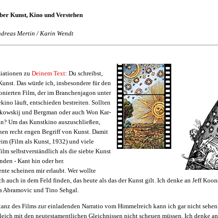
ber Kunst, Kino und Verstehen
dreas Mertin / Karin Wendt
ziationen zu
Deinem Text
: Du schreibst,
Kunst. Das würde ich, insbesondere für den
onierten Film, der im Branchenjagon unter
ino läuft, entschieden bestreiten. Sollten
arkowskij und Bergman oder auch Won Kar-
in? Um das Kunstkino auszuschließen,
nen recht engen Begriff von Kunst. Damit
im (Film als Kunst, 1932) und viele
Film selbstverständlich als die siebte Kunst
anden - Kant hin oder her.
nte scheinen mir erlaubt. Wer wollte
ich auch in dem Feld finden, das heute als das der Kunst gilt. Ich denke an Jeff Ko
a Abramovic und Tino Sehgal.
anz des Films zur einladenden Narratio vom Himmelreich kann ich gar nicht sehen.
gleich mit den neutestamentlichen Gleichnissen nicht scheuen müssen. Ich denke a