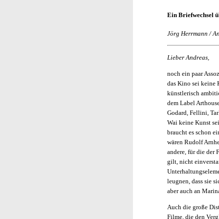
Ein Briefwechsel ü
Jörg Herrmann / An
Lieber Andreas,
noch ein paar Asso
das Kino sei keine 
künstlerisch ambiti
dem Label Arthousek
Godard, Fellini, T
Wai keine Kunst se
braucht es schon ei
wären Rudolf Arnhe
andere, für die der 
gilt, nicht einverst
Unterhaltungseleme
leugnen, dass sie s
aber auch an Marin
Auch die große Dist
Filme, die den Ver