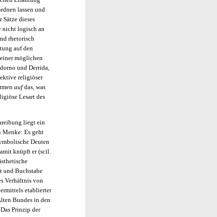
ordnen lassen und
r Sätze dieses
r nicht logisch an
nd rhetorisch
ltung auf den
 einer möglichen
Adorno und Derrida,
ektive religiöser
formen
auf
das, was
ligiöse Lesart des
reibung liegt ein
ph Menke: Es geht
 symbolische Deuten
mit knüpft er (scil.
ästhetische
st und Buchstabe
es Verhältnis von
rmittels etablierter
Alten Bundes in den
Das Prinzip der