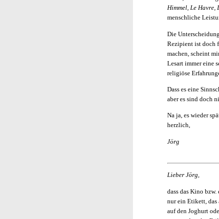
Himmel
,
Le Havre
,
menschliche Leistu
Die Unterscheidung
Rezipient ist doch 
machen, scheint mi
Lesart immer eine 
religiöse Erfahrung
Dass es eine Sinnsch
aber es sind doch n
Na ja, es wieder spä
herzlich,
Jörg
Lieber Jörg,
dass das Kino bzw.
nur ein Etikett, da
auf den Joghurt od