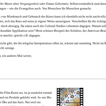
Der Mann ohne Vergangenheit oder Esmas Geheimnis
. Selbstverständlich sind die
ngen – wie die Evangelien auch. Von Menschen für Menschen gemacht.
 von Missbrauch und Gebrauch des Kinos kann ich ebenfalls nicht recht nachvollz
frei, sich das Kino auf seine je eigene Weise anzueignen. Vorschriften für die richti
r doch abwegig. Da wären auch die Cultural Studies vehement dagegen. Warum soll 
sekundäre Applikation sein? Mein schönes Beispiel des Schülers, der
American Bea
en machte, spricht z.B. dagegen.
icht gibt, die für religiöse Interpretation offen ist, scheint mir unstrittig. Nicht im 
icht wenige.
t, ein anderes Mal weiter,
 der Film
Kunst
sei, ist ja zunächst einmal
s auf ein Produkt geklebt wird. So wie
Bio
er
Öko
auf das Auto. Nur weil ein