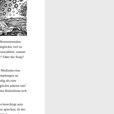
ifferenzierenden
öglichst viel zu
hinzuzählen, warum
e? Oder die Soap?
n Mediums eine
knüpfungen an
dig als eine
lichst präzise tun!
eine Kulturform sich
s berechtigt sein
zu sprechen. In der