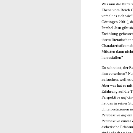
Was nun die Narrati
Ebene vom Reich Go
verhält es sich wie
Göttingen 2001), da
Parabel Jesu gibt s
Erzählung gefasste
ihrem literarischen
Charakteristikum de
Müssten dann nicht
herausfallen?
Du schreibst, der Re
ihm verwehren? Nur
aufsuchen, weil es 
Aber was hat es mit
Erfahrung auf die T
Perspektive
auf
cin
hat das in seiner 
„Interpretationen ä
Perspektive auf
ein
Perspektive
eines G
ästhetische Erfahru
sind jedoch weder i