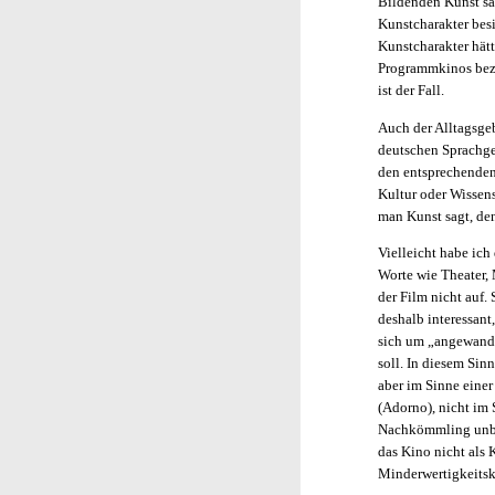
Bildenden Kunst sa
Kunstcharakter besi
Kunstcharakter hätt
Programmkinos bezie
ist der Fall.
Auch der Alltagsge
deutschen Sprachge
den entsprechenden 
Kultur oder Wissen
man Kunst sagt, de
Vielleicht habe ich
Worte wie Theater, 
der Film nicht auf.
deshalb interessant
sich um „angewandt
soll. In diesem Sin
aber im Sinne eine
(Adorno), nicht im S
Nachkömmling unbed
das Kino nicht als 
Minderwertigkeits