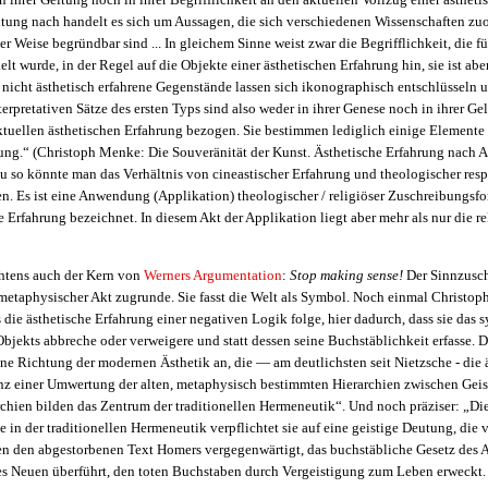
ltung nach handelt es sich um Aussagen, die sich verschiedenen Wissenschaften zu
er Weise begründbar sind ... In gleichem Sinne weist zwar die Begrifflichkeit, die fü
lt wurde, in der Regel auf die Objekte einer ästhetischen Erfahrung hin, sie ist abe
nicht ästhetisch erfahrene Gegenstände lassen sich ikonographisch entschlüsseln u
terpretativen Sätze des ersten Typs sind also weder in ihrer Genese noch in ihrer Ge
ktuellen ästhetischen Erfahrung bezogen. Sie bestimmen lediglich einige Elemente
rung.“ (Christoph Menke: Die Souveränität der Kunst. Ästhetische Erfahrung nach 
u so könnte man das Verhältnis von cineastischer Erfahrung und theologischer resp
n. Es ist eine Anwendung (Applikation) theologischer / religiöser Zuschreibungs
e Erfahrung bezeichnet. In diesem Akt der Applikation liegt aber mehr als nur die re
chtens auch der Kern von
Werners Argumentation
:
Stop making sense!
Der Sinnzusch
 metaphysischer Akt zugrunde. Sie fasst die Welt als Symbol. Noch einmal Christo
 die ästhetische Erfahrung einer negativen Logik folge, hier dadurch, dass sie das
Objekts abbreche oder verweigere und statt dessen seine Buchstäblichkeit erfasse. Da
ne Richtung der modernen Ästhetik an, die — am deutlichsten seit Nietzsche - die 
anz einer Umwertung der alten, metaphysisch bestimmten Hierarchien zwischen Gei
rchien bilden das Zentrum der traditionellen Hermeneutik“. Und noch präziser: „Di
 in der traditionellen Hermeneutik verpflichtet sie auf eine geistige Deutung, die ve
n den abgestorbenen Text Homers vergegenwärtigt, das buchstäbliche Gesetz des 
es Neuen überführt, den toten Buchstaben durch Vergeistigung zum Leben erweckt. 