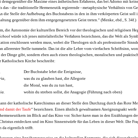
st demgegenüber die Maxime eines ästhetischen Erfahrens, das bei Adorno mit kein
als das - die traditionelle Hermeneutik regierende - metaphysische Verhältnis von G
n die Stelle der Aufhebung des Buchstabens in den in ihm verkörperten Geist soll i
altung gegenüber dem ihm entgegengesetzten Geist treten.“ (Menke, ebd., S. 34f.)
um, die Autonomie der kulturellen Bereich vor der theologischen und religiösen H
School
würde ich jenes mittelalterliche Verfahren bezeichnen, das die Welt als Symb
tation erschlossen werden muss, wobei die Theologen sich als professionelle Sinnd
an allererster Stelle tummeln. Das ist die alte Lehre vom vierfachen Schriftsinn, won
n der Dinge gibt, sondern eben auch einen theologischen, moralischen und praktisc
r Katholischen Kirche beschreibt:
,
Der Buchstabe lehrt die Ereignisse,
ria,
was du zu glauben hast, die Allegorie
die Moral, was du zu tun hast,
ia.
wohin du streben sollst, die Anagogie (Führung nach oben)
nn der katholische Katechismus an dieser Stelle den Durchzug durch das Rote Mee
und damit der Taufe
“ bezeichnen. Einen ähnlich gewaltsamen Aneignungsakt werfe 
hermeneutikern im Blick auf das Kino vor. Sicher
kann
man in den Erzählungen des
Christus entdecken und im Kino Sinnentwürfe für das Leben in dieser Welt. Die Fra
da eigentlich trifft.
dagegen eine Annäherungsweise an die kulturellen Segmente, die sich dieser theol