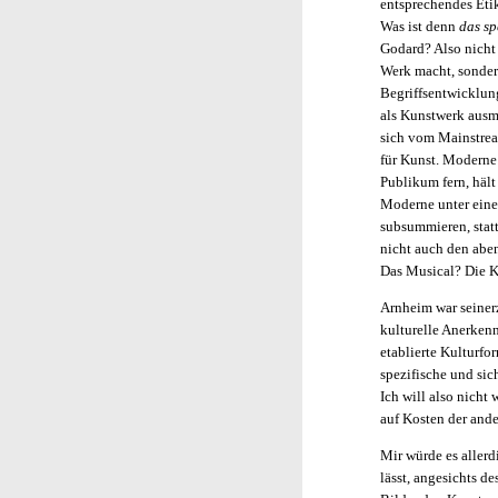
entsprechendes Etik
Was ist denn
das sp
Godard? Also nicht
Werk macht, sonder
Begriffsentwicklun
als Kunstwerk ausm
sich vom Mainstream
für Kunst. Moderne
Publikum fern, hält
Moderne unter eine
subsummieren, stat
nicht auch den abe
Das Musical? Die 
Arnheim war seiner
kulturelle Anerken
etablierte Kulturfo
spezifische und sic
Ich will also nicht
auf Kosten der ander
Mir würde es allerd
lässt, angesichts d