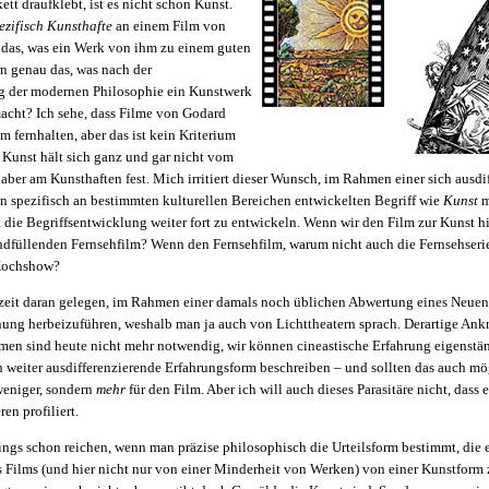
ett draufklebt, ist es nicht schon Kunst.
ezifisch Kunsthafte
an einem Film von
 das, was ein Werk von ihm zu einem guten
n genau das, was nach der
g der modernen Philosophie ein Kunstwerk
acht? Ich sehe, dass Filme von Godard
 fernhalten, aber das ist kein Kriterium
 Kunst hält sich ganz und gar nicht vom
 aber am Kunsthaften fest. Mich irritiert dieser Wunsch, im Rahmen einer sich ausd
n spezifisch an bestimmten kulturellen Bereichen entwickelten Begriff wie
Kunst
m
t die Begriffsentwicklung weiter fort zu entwickeln. Wenn wir den Film zur Kunst 
ndfüllenden Fernsehfilm? Wenn den Fernsehfilm, warum nicht auch die Fernsehseri
Kochshow?
zeit daran gelegen, im Rahmen einer damals noch üblichen Abwertung eines Neue
nung herbeizuführen, weshalb man ja auch von Lichttheatern sprach. Derartige An
rmen sind heute nicht mehr notwendig, wir können cineastische Erfahrung eigenstän
h weiter ausdifferenzierende Erfahrungsform beschreiben – und sollten das auch mög
 weniger, sondern
mehr
für den Film. Aber ich will auch dieses Parasitäre nicht, dass 
en profiliert.
ings schon reichen, wenn man präzise philosophisch die Urteilsform bestimmt, die e
es Films (und hier nicht nur von einer Minderheit von Werken) von einer Kunstform 