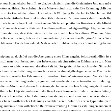
o vom Himmelreich betrifft, so glaube ich nicht, dass die Gleichnisse Jesu uns auf 
ttes erzählen. Das scheint mir ein Missverständnis zu sein. Die Rahmung „Mit d
“ ist späte Gemeindebildung. Ich meine mit Wolfgang Harnisch (Die Gleichniserzäh
ss in der ästhetischen Struktur des Gleichnisses ein Vorgeschmack des Himmels lie
ich als ästhetisches Objekt zu erkennen. Sie ist ein poetisches Kunstwerk: die Minia
n Bühnenstücks mit stilisiertem Handlungsgefüge und eigenwilliger Figurenanordn
 Charakter liegt das Gleichnis – nicht in der inhaltlichen Gestaltung. Wenn nur
Inha
r Botschaft wären, liefe es doch nur auf eine „Gutmenschen-Religion“ hinaus. Wen 
 literarisch Baudelaire oder de Sade aus dem Tableau religiöser Sinndeutungsbe
zipient sei doch frei was die Aneignung eines Films angeht. Selbstverständlich ist e
 soll man nicht behaupten, das habe etwas mit cineastischer Erfahrung zu tun. Ma
drinnen so schön warm und draußen kalt ist. Das gehört sicher auch zu den Sinnsch
 cineastischer Erfahrung zu tun? Ich versuche einmal, die Argumente der Theorie äs
heorie cineastischer Erfahrung anzuwenden. Dann müsste man sagen: Wer sich in re
eastische Erfahrung bezieht, argumentiert gerade nicht
aus
cineastischer Erfahrung
Studie zu Adorno und dessen Abweisung der hermeneutischen Aneignung der Kunst s
sthetischer Objekte umfassen in der Regel zwei Formen der Rede: zum einen Sätze,
 Geschehen ästhetischer Erfahrung charakterisieren, und zum zweiten Sätze, die ei
eschehens ästhetischer Erfahrung charakterisieren. Sätze des ersten Typs antizipie
ng, indem sie eine ästhetische Relevanzvermutung für ihre Feststellungen äußern. I
n ihrer Geltung noch in ihrer Begrifflichkeit an den aktuellen Vollzug einer ästhet