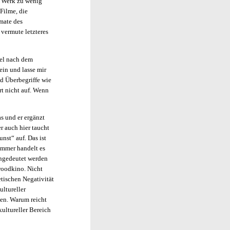
n Werk zu wenig
Filme, die
mate des
 vermute letzteres
pel nach dem
ein und lasse mir
nd Überbegriffe wie
rt nicht auf. Wenn
as und er ergänzt
r auch hier taucht
nst“ auf. Das ist
 Immer handelt es
angedeutet werden
woodkino. Nicht
tischen Negativität
ultureller
en. Warum reicht
kultureller Bereich