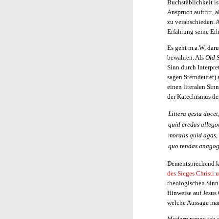
Buchstäblichkeit i
Anspruch auftritt, 
zu verabschieden. A
Erfahrung seine Erh
Es geht m.a.W. dar
bewahren. Als
Old 
Sinn durch Interpre
sagen Sterndeuter) 
einen literalen Sin
der Katechismus de
Littera gesta docet
quid credas allego
moralis quid agas,
quo tendas anagog
Dementsprechend ka
des Sieges Christi 
theologischen Sinn
Hinweise auf Jesus 
welche Aussage man 
Modern
nenne ich 