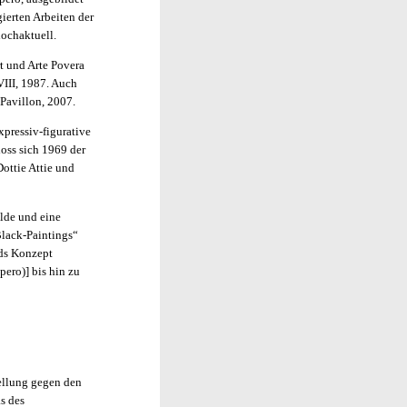
gierten Arbeiten der
hochaktuell.
rt und Arte Povera
VIII, 1987. Auch
Pavillon, 2007.
pressiv-figurative
loss sich 1969 der
ottie Attie und
lde und eine
Black-Paintings“
uds Konzept
ero)] bis hin zu
ellung gegen den
s des