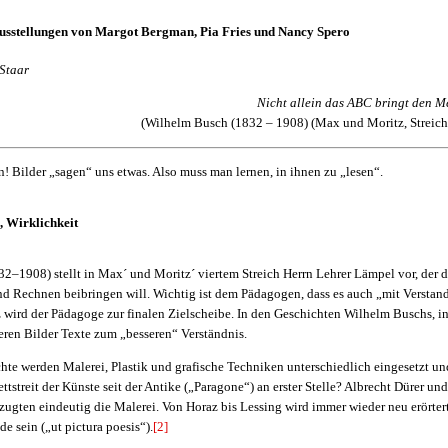
Ausstellungen von Margot Bergman, Pia Fries und Nancy Spero
Staar
Nicht allein das ABC bringt den M
(Wilhelm Busch (1832 – 1908) (Max und Moritz, Streich 
! Bilder „sagen“ uns etwas. Also muss man lernen, in ihnen zu „lesen“.
, Wirklichkeit
2–1908) stellt in Max´ und Moritz´ viertem Streich Herrn Lehrer Lämpel vor, der
nd Rechnen beibringen will. Wichtig ist dem Pädagogen, dass es auch „mit Verstan
 wird der Pädagoge zur finalen Zielscheibe. In den Geschichten Wilhelm Buschs, in
eren Bilder Texte zum „besseren“ Verständnis.
hte werden Malerei, Plastik und grafische Techniken unterschiedlich eingesetzt u
ttstreit der Künste seit der Antike („Paragone“) an erster Stelle? Albrecht Dürer u
ugten eindeutig die Malerei. Von Horaz bis Lessing wird immer wieder neu erörter
e sein („ut pictura poesis“).
[2]