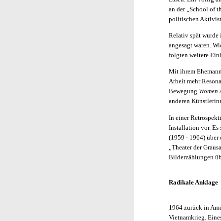
an der „School of t
politischen Aktivis
Relativ spät wurde 
angesagt waren. Wic
folgten weitere Ei
Mit ihrem Ehemann,
Arbeit mehr Resonan
Bewegung
Women A
anderen Künstlerinn
In einer Retrospek
Installation vor. E
(1959 - 1964) über 
„Theater der Graus
Bilderzählungen üb
Radikale Anklage
1964 zurück in Ame
Vietnamkrieg. Eines