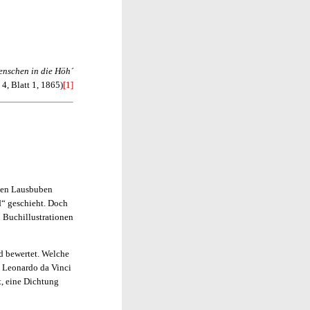
enschen in die Höh´
4, Blatt 1, 1865)
[1]
 den Lausbuben
d“ geschieht. Doch
 Buchillustrationen
nd bewertet. Welche
nd Leonardo da Vinci
t, eine Dichtung