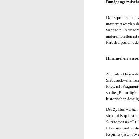
Rundgang: zwische
Das Erproben sich 
maserzug
werden de
wechseln. In
maser
anderen Stellen ist
Farbskulpturen ode
Hineinsehen, asso
Zentrales Thema de
Siebdruckverfahren,
Fries, mit Fragmen
so die „Einmaligke
historischer, detai
Der Zyklus
merian
sich auf Kupferstic
Surinamensium
“ (1
Illusions- und Zeit
Reprints (
tisch dov