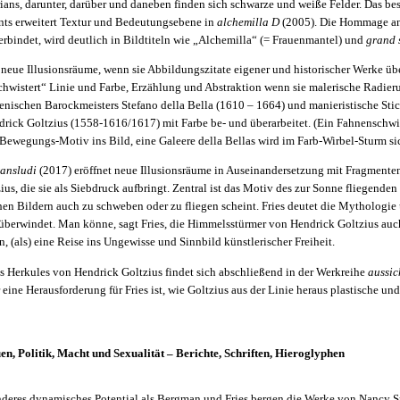
ans, darunter, darüber und daneben finden sich schwarze und weiße Felder. Das bes
nts erweitert Textur und Bedeutungsebene in
alchemilla D
(2005). Die Hommage an
rbindet, wird deutlich in Bildtiteln wie „Alchemilla“ (= Frauenmantel) und
grand 
ig neue Illusionsräume, wenn sie Abbildungszitate eigener und historischer Werke üb
schwistert“ Linie und Farbe, Erzählung und Abstraktion wenn sie malerische Radie
ienischen Barockmeisters Stefano della Bella (1610 – 1664) und manieristische Sti
drick Goltzius (1558-1616/1617) mit Farbe be- und überarbeitet. (Ein Fahnenschwi
ewegungs-Motiv ins Bild, eine Galeere della Bellas wird im Farb-Wirbel-Sturm sic
ransludi
(2017) eröffnet neue Illusionsräume in Auseinandersetzung mit Fragmente
us, die sie als Siebdruck aufbringt. Zentral ist das Motiv des zur Sonne fliegende
hen Bildern auch zu schweben oder zu fliegen scheint. Fries deutet die Mythologie u
überwindet. Man könne, sagt Fries, die Himmelsstürmer von Hendrick Goltzius auch
n, (als) eine Reise ins Ungewisse und Sinnbild künstlerischer Freiheit.
s Herkules von Hendrick Goltzius findet sich abschließend in der Werkreihe
aussic
 eine Herausforderung für Fries ist, wie Goltzius aus der Linie heraus plastische und
n, Politik, Macht und Sexualität – Berichte, Schriften, Hieroglyphen
anderes dynamisches Potential als Bergman und Fries bergen die Werke von Nancy S