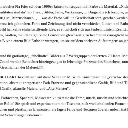
 arbeitet Pia Fries seit den 1990er Jahren konsequent mit Farbe als Material: „Nich
ealitäten sind da“, so Fries. „Bilder, Farbe, Werkzeuge, … Dinge, die ich brauche, 
tig sei, hinzuschauen, „… was die Farbe will: in Gesellschaft sein, gesehen werden
, muss ich gehorchen. Farbe und Zeichnung sind nicht verschieden, Linien und Farb
Bild hat keine einheitsstiftende Idee, es entwickelt sich aus Farben, Linien, Realit
, Kräften, die ich zeige. Viele Leinwände gleichzeitig zu bearbeiten ermöglicht m
 z.B. von einem Bild Farbe abzutragen, um sie auf dem nächsten Aufzutragen: an jeder
und 60 großartige, „fabelhafte“ Bilder aus 7 Werkgruppen der letzten 20 Jahre. Mei
 Grund werden Betrachter hineingezogen in lebendige Prozesse des Entstehens, unt
Geschichten der Malerei.
[7]
BELFAKT
bezieht sich auf diese Schau im Museum Kunstpalast. Sie „verschwistert
ation, abstrakt-energetische Farb-Prozesse und gegenständliche Grafik, Bild und Ti
d Grafik, aktuelle Malerei und „Alte Meister“.
 Farbrechen, Spachtel, Messer strukturiert sie die Farbe, rüttelt, mischt und schichtet 
zum Relief. Sie spielt und experimentiert mit Texturen, sich wiederholenden Forme
ächen und plastischen Elementen. Sie lagert Farbe und Texturen übereinander, lässt 
 und Schichtungen erkennen.