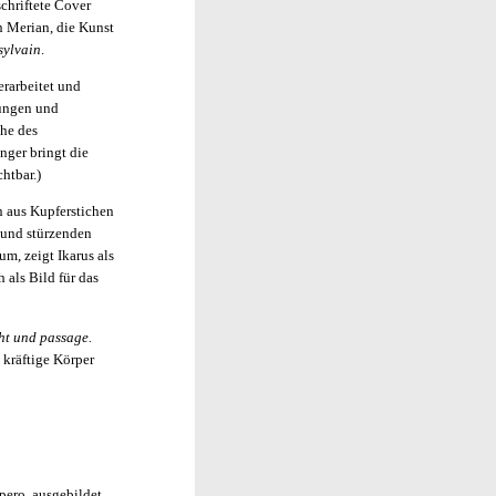
chriftete Cover
 Merian, die Kunst
sylvain
.
erarbeitet und
rungen und
che des
nger bringt die
htbar.)
n aus Kupferstichen
n und stürzenden
m, zeigt Ikarus als
 als Bild für das
ht und passage.
 kräftige Körper
pero, ausgebildet