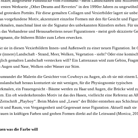
 Maler, aufgelesene Fundstücke vom Flohmarkt - meist Landschaften und Stillleben
r ersten Werkserie „Other Dreams and Reveries“ in den 1990er Jahren zu ungewöhnli
d grotesken Porträts. Für diese gemalten Collagen und Vexierbilder lagert sie un
das vorgefundene Motiv, akzentuiert einzelne Formen mit den für Gesicht und Figur
malen, manchmal lässt sie die Signatur des unbekannten Künstlers stehen. Für sie 
 das Vorhandene und Herausarbeitens neuer Figurationen - meist grob skizzierte G
Bergmann, die früheren Bilder zum Leben erwecken.
t sie in diesen Vexierbildern Innen- und Außenwelt zu einer neuen Figuration. Ist
ne (innere) Landschaft - Strand, Meer, Wolken, Vegetation - sieht? Oder eine komisch
glich gemalten Landschaft verstecken will? Ein Lattenzaun wird zum Gebiss, Fragm
 Augen und Nase, Wolken oder Wasser zur Stirn.
t umrandet die Malerin die Gesichter von Cowboys zu Augen, als ob sie mit einem 
usslandschaft heraus konturiert sie mit wenigen, für die Physiognomie typischen
kmalen, ein Frauengesicht - Bäume werden zu Haar und Augen, die Brücke wird 
rn. Ein oft wiederkehrendes Motiv ist das des Hasen, vielleicht eine Referenz an Al
 Zeitschrift „Playboy“. Beim Malen und „Lesen“ der Bilder entstehen aus Schicht
it und Raum, von Vergangenheit und Gegenwart neue Figuration. Aktuell malt sie fi
rauen in kräftigen Farben und groben Formen direkt auf die Leinwand (
Monica
, 20
uen was die Farbe will