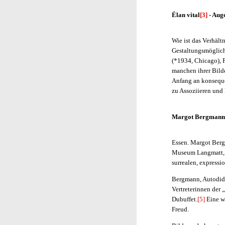
Élan vital
[3]
- Aug
Wie ist das Verhält
Gestaltungsmöglich
(*1934, Chicago), 
manchen ihrer Bilde
Anfang an konsequen
zu Assoziieren und
Margot Bergmann:
Essen. Margot Berg
Museum Langmatt, B
surrealen, expressi
Bergmann, Autodidak
Vertreterinnen der 
Dubuffet.
[5]
Eine we
Freud.