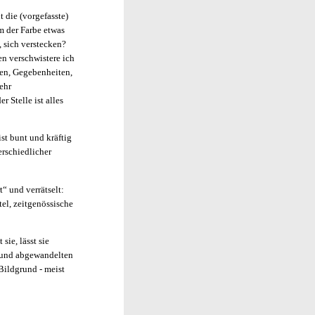
t die (vorgefasste)
um der Farbe etwas
, sich verstecken?
en verschwistere ich
äten, Gegebenheiten,
ehr
 Stelle ist alles
st bunt und kräftig
erschiedlicher
“ und verrätselt:
tel, zeitgenössische
sie, lässt sie
n und abgewandelten
Bildgrund - meist