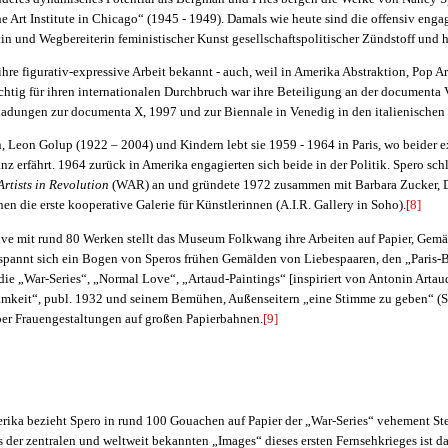
he Art Institute in Chicago“ (1945 - 1949). Damals wie heute sind die offensiv enga
tin und Wegbereiterin feministischer Kunst gesellschaftspolitischer Zündstoff und 
ihre figurativ-expressive Arbeit bekannt - auch, weil in Amerika Abstraktion, Pop A
htig für ihren internationalen Durchbruch war ihre Beteiligung an der documenta 
nladungen zur documenta X, 1997 und zur Biennale in Venedig in den italienischen 
 Leon Golup (1922 – 2004) und Kindern lebt sie 1959 - 1964 in Paris, wo beider ex
z erfährt. 1964 zurück in Amerika engagierten sich beide in der Politik. Spero sch
rtists in Revolution
(WAR) an und gründete 1972 zusammen mit Barbara Zucker, D
en die erste kooperative Galerie für Künstlerinnen (A.I.R. Gallery in Soho).
[8]
tive mit rund 80 Werken stellt das Museum Folkwang ihre Arbeiten auf Papier, Gemä
s spannt sich ein Bogen von Speros frühen Gemälden von Liebespaaren, den „Paris-
die „War-Series“, „Normal Love“, „Artaud-Paintings“ [inspiriert von Antonin Arta
amkeit“, publ. 1932 und seinem Bemühen, Außenseitern „eine Stimme zu geben“ (Sp
er Frauengestaltungen auf großen Papierbahnen.
[9]
rika bezieht Spero in rund 100 Gouachen auf Papier der „War-Series“ vehement St
 der zentralen und weltweit bekannten „Images“ dieses ersten Fernsehkrieges ist da