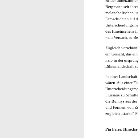
Bilder unbekannter
Bergmann seit ihre
melancholischen un
Farbschichten auf 
Unterscheidungsmerk
des Hineinsehens in
- ein Versuch, so 
Zugleich verschränk
ein Gesicht, das ei
halb in der ursprün
Dünenlandschaft zu
In einer Landschaf
wären. Aus einer Fl
Unterscheidungsmer
Flussaue zu Schulte
die Bunnys aus der
und Formen, von Ze
zugleich „starke“ F
Pia Fries: Hinscha