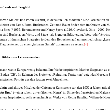
enfreude und Trugbild
nis von Malerei und Poesie (Schrift) in der aktuellen Moderne? Eine Faszination an
keiten von Farbe, Form, Buchstaben, Zeit und Raum finden sich im Oeuvre von 
Pia Fries (*1955, Beromünster) und Nancy Spero (1926, Cleveland, Ohio - 2009, Ne
r sind Buchstaben, Worte und Sätze - als Signatur, Erläuterung, Wort- oder Verwirrs
ten bildnerischen Strategien fordern den Betrachter auf, unterschiedlich zu „Les
 Fragmente neu zu einer „lesbaren Gestalt“ zusammen zu setzen.
[4]
 Bilder zum Leben erwecken
mann war in Europa wenig bekannt. Ihre Werke inspirierten Markus Stegmann zu e
aden (CH). Im Rahmen des Projektes „Ruhrding: Territorien“ zeigt das Museum 
onistischen Porträts aus den letzten zwei Jahrzehnten.
tin und aktives Mitglied der Chicagoer Kunstszene seit den 1950er Jahren gilt al
„Art Brut“ (= einer rohen, unverfälschten Kunst) im Sinne des französischen Maler
itere Inspirationsquelle seien, heißt es, Werke von Georg Baselitz, Willem de Ko