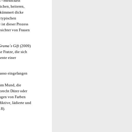
 - entwickelt
chen, heiteren,
bekümmert dicke
 typischen
ist dieser Prozess
esichter von Frauen
Grama´s Gift
(2009)
e Fratze, die sich
ente einer
Lasso eingefangen
zum Mund, die
brecht Dürer oder
ungen von Farben
ktive, lädierte und
18).