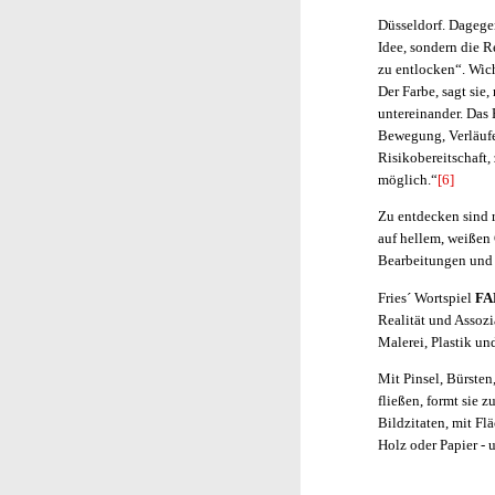
Düsseldorf. Dagegen
Idee, sondern die R
zu entlocken“. Wich
Der Farbe, sagt sie
untereinander. Das 
Bewegung, Verläufen
Risikobereitschaft,
möglich.“
[6]
Zu entdecken sind r
auf hellem, weißen
Bearbeitungen und 
Fries´ Wortspiel
FA
Realität und Assozi
Malerei, Plastik un
Mit Pinsel, Bürsten,
fließen, formt sie 
Bildzitaten, mit Fl
Holz oder Papier -