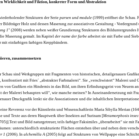
n Wirklichkeit und Fiktion, konkreter Form und Abstraktion
wiederholender Strukturen der Serie
parsen und module
(1999) eröffnet die Schau. 
r Bildträger Holz und dessen Maserung zur assoziativen Gestaltung - Vordergrund
ung
1
" (2008) werden neben weißer Grundierung Strukturen des Bilduntergrundes Ho
 die Maserung gemalt. Im Kapitel
der name der farbe
arbeitet sie mit Farbe und Sie
r mit einfarbigen farbigen Kreppbändern.
ziieren, zusammensetzen
r Schau sind Werkgruppen mit Fragmenten von historischen, detailgenauen Grafike
 konfrontiert mit Fries´ „abstrakter Farbmalerei“. Sie „verschwistert“ Malerei und Gr
ten von Grafiken ein Hindernis in das Bild, um ihren Erfindungsgeist von Neuem an
it der Malerei behaupten will“, wie manche meinen? In Auseinandersetzung mit F
lgenauer Druckgrafik lenkt sie die Assoziationen und die inhaltlichen Interpretation
, eine Reverenz vor der Künstlerin und Wissenschaftlerin Maria Sibylla Merian (164
he und Texte aus deren Hauptwerk über Insekten auf Surinam [
Metamorphosis inse
705)].Text und Bild naturgetreuer, teils farbiger Faksimiles „überarbeitet“ sie mit 
räumen: unterschiedlich strukturierte Flächen entstehen über und neben dem versc
er 1
(2006). In
alchemilla A
(2005) folgt auf Strukturen von Wellpappe eine Schicht 