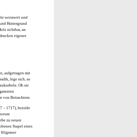
Für
weisswirt und
 und Hintergrund
lz sichtbar, an
bdrucken eigener
n, aufgetragen mit
afik, lege sich, so
zukurbeln. Ob sie
ragmenten
en von Betrachtern.
7 – 1717), bezieht
ctorum
Farbe zu neuen
hobenen Stapel eines
filigraner