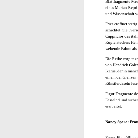
Blattfragmente Meri
eines Merian-Repri
und Wissenschaft ve
Fries eröffnet stet
schichtet. Sie „ver
Cappricios des ital
Kupferstechers Hen
wehende Fahne als B
Die Reihe
corpus t
von Hendrick Goltzi
Ikarus, der in manc
einen, der Grenzen 
Künstlerdasein lese
Figur-Fragmente de
Fesselnd und sicher
erarbeitet.
Nancy Spero: Fraue
Essen. Ein völlig 