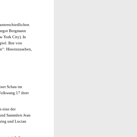
 unterschiedlichen
Margot Bergmann
w York City). In
piel. Ihre von
en“: Hineinzusehen,
iner Schau im
Folkwang 17 ihrer
s eine der
s und Sammlers Jean
oning und Lucian