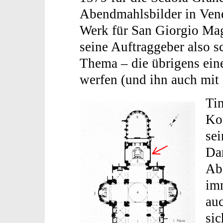
Abendmahlsbilder in Vene
Werk für San Giorgio Mag
seine Auftraggeber also 
Thema – die übrigens ein
werfen (und ihn auch mit 
Tin
Ko
sei
Da
Ab
im
auc
sic