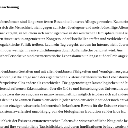
tanschauung
 Lebensformen sind längt zum festen Bestandteil unseres Alltags geworden. Kaum e
m sich die Menschheit nicht gegen zunächst überlegene und meist böswillige Aliens
at vergeht, in welchem sich nicht irgendwo in der westlichen Hemisphäre Star-Tre
n Austausch in angemieteten Kongress- oder Hotelhallen treffen und verkleidet al
rgalaktische Politik treiben; kaum ein Tag vergeht, an dem im Internet nicht über
hr oder weniger invasive Entführungen durch Außerirdische berichtet wird. Aus
licher Perspektive sind extraterrestrische Lebensformen unlängst auf der Erde an
en denkbaren Gestalten und mit allen denkbaren Fähigkeiten und Vermögen ausgesta
gehören, ist die Frage nach der eigentlichen Existenz extraterrestrischer Lebensform
 Perspektive alles andere als entschieden. Die gegenwärtigen kosmologischen und 
ierend auf neuen Erkenntnissen über die Größe und Entstehung des Universums un
Erde zwar davon aus, dass es naturwissenschaftlich möglich ist, dass sich auf ander
 den uns bekannten Formen entwickelt (oder schon entwickelt hat oder noch entwic
keinen einzigen wissenschaftstheoretisch belastbaren Beweis für die Existenz einer e
xistenz zweifelsfrei unabhängig von der biologischen Evolution auf der Erde ist.
ichkeit der Existenz extraterrestrischen Lebens die wissenschaftliche Neugierde be
 auf ihre vermeintliche Tatsächlichkeit und deren Implikationen befragt werden k