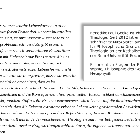
ke
xtraterrestrische Lebensformen in allen
zum festen Bestandteil unserer kulturellen
 sind, ist ihre Existenz wissenschaftlich
problematisch: bis dato gibt es keinen
aftstheoretisch verwertbaren Beweis ihrer
n mit Sicherheit nur Eines sagen: die uns
ischen und biologischen Naturgesetze
enz extraterrestrischer Lebensformen nicht
 wie man sie interpretiert, lassen sie es mehr
cheinlich erscheinen, dass es im
os extraterrestrisches Leben gibt. Da die Möglichkeit einer Sache aber Grund genu
nzunehmen und die Konsequenzen ihrer potentiellen Tatsächlichkeit durchzudenken
t, welchen Einfluss die Existenz extraterrestrischen Lebens auf die theologische
gt sich, dass die Existenz extraterrestrischen Lebens keine gravierenden Auswirk
 haben würde. Trotz einiger populärer Befürchtungen, dass der Kontakt mit extrate
eder einmal) das Ende der verschiedenen Theologien und ihrer Religionen bedeuten
 exotheologischer Fragestellungen schlicht darin, die eigenen weltanschaulic
ren.