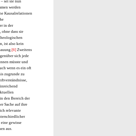
– sei sie nun
nommen werden
ne Kausalrelationen
che
r in der
 ohne dass sie
theologischen
 ist also kein
hauung.
[6]
Zweitens
genüber sich jede
können müsste und
uch wenn es ein oft
nis zugrunde zu
nftverständnisse,
hinreichend
aktuellen
in den Bereich der
er Sache auf ihre
ch relevante
terschiedlicher
t eine gewisse
en aus.