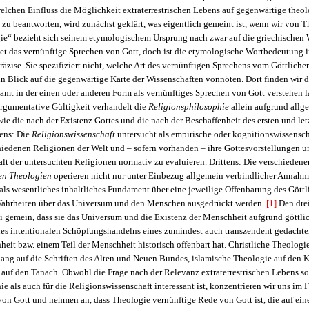
welchen Einfluss die Möglichkeit extraterrestrischen Lebens auf gegenwärtige theo
 zu beantworten, wird zunächst geklärt, was eigentlich gemeint ist, wenn wir von T
e“ bezieht sich seinem etymologischem Ursprung nach zwar auf die griechischen
t das vernünftige Sprechen von Gott, doch ist die etymologische Wortbedeutung i
räzise. Sie spezifiziert nicht, welche Art des vernünftigen Sprechens vom Göttliche
 ein Blick auf die gegenwärtige Karte der Wissenschaften vonnöten. Dort finden wir 
esamt in der einen oder anderen Form als vernünftiges Sprechen von Gott verstehen l
rgumentative Gültigkeit verhandelt die
Religionsphilosophie
allein aufgrund allg
e die nach der Existenz Gottes und die nach der Beschaffenheit des ersten und let
tens: Die
Religionswissenschaft
untersucht als empirische oder kognitionswissensch
chiedenen Religionen der Welt und – sofern vorhanden – ihre Gottesvorstellungen
lt der untersuchten Religionen normativ zu evaluieren. Drittens: Die verschiedene
en Theologien
operieren nicht nur unter Einbezug allgemein verbindlicher Annah
 als wesentliches inhaltliches Fundament über eine jeweilige Offenbarung des Göttl
Wahrheiten über das Universum und den Menschen ausgedrückt werden.
[1]
Den drei
ei gemein, dass sie das Universum und die Existenz der Menschheit aufgrund göttli
ines intentionalen Schöpfungshandelns eines zumindest auch transzendent gedachte
heit bzw. einem Teil der Menschheit historisch offenbart hat. Christliche Theologie 
g auf die Schriften des Alten und Neuen Bundes, islamische Theologie auf den K
auf den Tanach. Obwohl die Frage nach der Relevanz extraterrestrischen Lebens so
e als auch für die Religionswissenschaft interessant ist, konzentrieren wir uns im 
 von Gott und nehmen an, dass Theologie vernünftige Rede von Gott ist, die auf ein