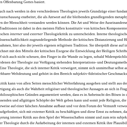
n Offenbarung Gottes basiert.
ch nach werden in den verschiedenen Theologien jeweils Grundzüge einer funda
ltanschauung
erarbeitet, die als Antwort auf die bleibenden grundlegenden metap
gen der Menschheit verstanden werden können. Die Art und Weise der Auseinanderse
Traditionen ist dabei in den meisten Fällen konstitutiv von kritischen Komponente
wischen
interner
und
externer
Theologiekritik zu unterscheiden. Interne theologische
Wissenschaftlichkeit zugrundeliegende Methode der kritischen Distanzierung und H
ahmen, hier also der jeweils eigenen religiösen Tradition. Sie überprüft diese auf 
chnet mit den Mitteln der kritischen Exegese die Entwicklung der Heiligen Schrift
f sich auch nicht scheuen, den Finger in die Wunde zu legen, sobald Widersprüchli
iedenen der Theologie zur Verfügung stehenden Interpretations- und Deutungsmeth
Eine Theologie, die sich interner Kritik verweigert, nimmt sich unmittelbar selbst 
ehbarer Weltdeutung und gehört in den Bereich subjektiv-fideistischer Geschmacks
ritik kann von allen Seiten menschlicher Welterfahrung ausgehen und stellt aus d
tigung als auch die Wahrheit religiöser und theologischer Aussagen an sich in Frag
philosophischen Gründen argumentiert werden, dass es in Anbetracht des Bösen in 
issenden und allgütigen Schöpfer der Welt geben kann und somit jede Religion, di
erweise auf einer falschen Annahme aufbaut und vor dem Forum der Vernunft verwor
aufgefordert, sich mit externer Kritik zu beschäftigen und diese Ernst zu nehmen, da 
gerung interner Kritik aus dem Spiel der Wissenschaften nimmt und zum rein subje
ner Theologie durch die Aufarbeitung der internen und externen Kritik ihre Plausibil