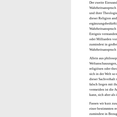
Der zweite Einwand
Wahrheitsanspruch 
und ihrer Theologie
dieser Religion and
ergänzungsbedürftig
Wahrheitsanspruch i
Ereignis verstanden
oder Milliarden von
zumindest in große
Wahrheitsanspruch 
Allein aus philosop
Weltanschauungen, 
religiösen oder the
sich in der Welt so
dieser Sachverhalt 
falsch liegen mit i
vermeiden ist die A
kann, sich aber als 
Fassen wir kurz zu
einer bestimmten re
zumindest in Bezug