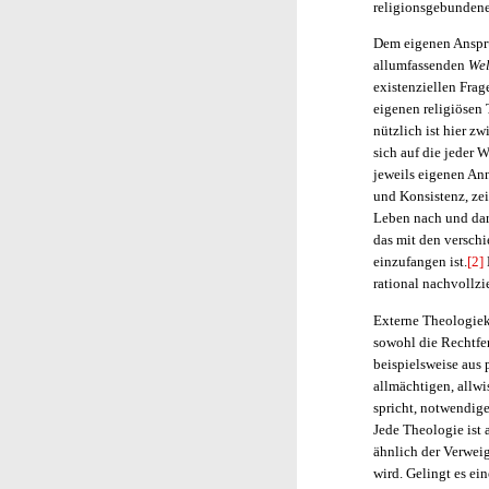
religionsgebundene
Dem eigenen Anspru
allumfassenden
We
existenziellen Fra
eigenen religiösen 
nützlich ist hier z
sich auf die jeder 
jeweils eigenen Ann
und Konsistenz, zei
Leben nach und dar
das mit den versch
einzufangen ist.
[2]
rational nachvollzi
Externe Theologiek
sowohl die Rechtfer
beispielsweise aus 
allmächtigen, allw
spricht, notwendig
Jede Theologie ist 
ähnlich der Verwei
wird. Gelingt es ei