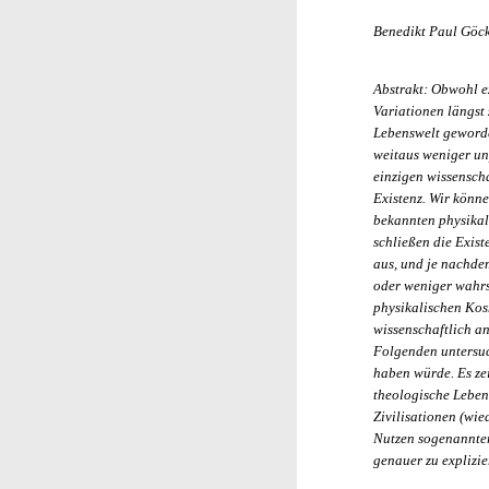
Benedikt Paul Göc
Abstrakt: Obwohl e
Variationen längst 
Lebenswelt geworden
weitaus weniger un
einzigen wissensch
Existenz. Wir könne
bekannten physikal
schließen die Exist
aus, und je nachdem
oder weniger wahrs
physikalischen Kosm
wissenschaftlich a
Folgenden untersuch
haben würde. Es zei
theologische Leben
Zivilisationen (wi
Nutzen sogenannter
genauer zu explizie