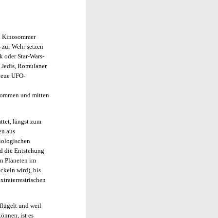
in Kinosommer
 zur Wehr setzen
k oder Star-Wars-
s Jedis, Romulaner
 neue UFO-
gekommen und mitten
ttet, längst zum
en aus
biologischen
d die Entstehung
en Planeten im
keln wird), bis
xtraterrestrischen
flügelt und weil
önnen, ist es