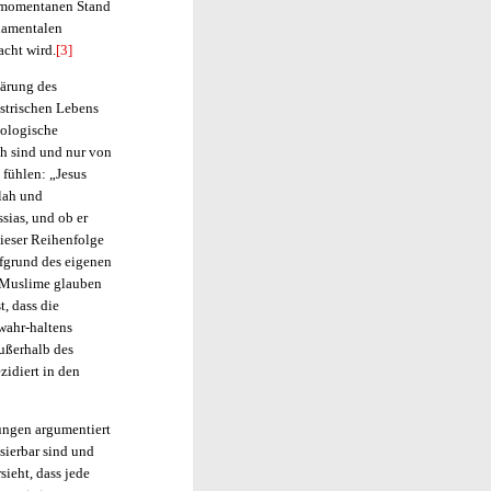
momentanen Stand
ndamentalen
acht wird.
[3]
lärung des
estrischen Lebens
eologische
h sind und nur von
fühlen: „Jesus
llah und
sias, und ob er
ieser Reihenfolge
fgrund des eigenen
d Muslime glauben
t, dass die
wahr-haltens
außerhalb des
idiert in den
ungen argumentiert
sierbar sind und
ieht, dass jede