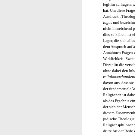
legitim zu fragen, 
hat. Um diese Frage
Ausdruck „Theologi
logos
und bezeichne
nicht hinreichend p
dies zu klären, ist
Lager, die sich all
dem Anspruch auf a
Annahmen Fragen wi
Wirklichkeit. Zwei
Disziplin die vers
ohne dabei den Inha
religionsgebunden
davon aus, dass sie
der fundamentale 
Religionen ist dab
als das Ergebnis e
der sich der Mensch
diesem Zusammenhan
jüdische Theologie 
Religionsphilosophi
dritte Art der Rede