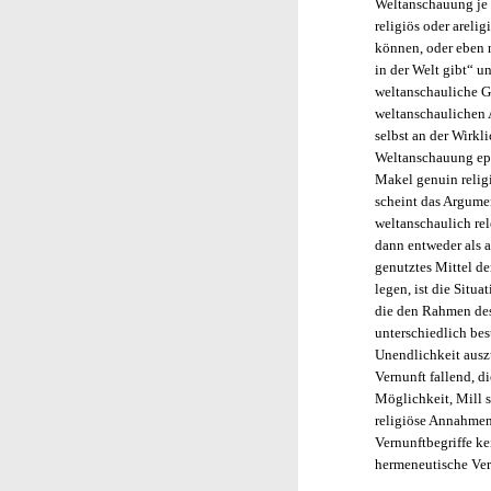
Weltanschauung je 
religiös oder arel
können, oder eben 
in der Welt gibt“ u
weltanschauliche G
weltanschaulichen A
selbst an der Wirkl
Weltanschauung epi
Makel genuin relig
scheint das Argume
weltanschaulich re
dann entweder als a
genutztes Mittel de
legen, ist die Situ
die den Rahmen dess
unterschiedlich bes
Unendlichkeit auszu
Vernunft fallend, d
Möglichkeit, Mill 
religiöse Annahmen 
Vernunftbegriffe k
hermeneutische Ver