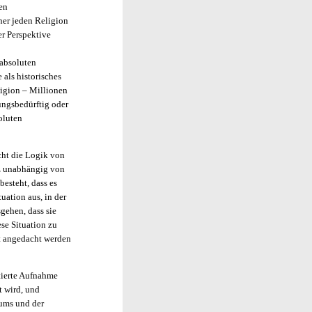
en
ner jeden Religion
er Perspektive
 absoluten
 als historisches
ligion – Millionen
ungsbedürftig oder
oluten
cht die Logik von
nz unabhängig von
esteht, dass es
tuation aus, in der
gehen, dass sie
se Situation zu
it angedacht werden
tierte Aufnahme
t wird, und
sums und der