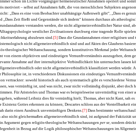
immer schon im Lichte vorgängiger hermeneutischer Annahmen operiert und somit 
igiös motiviert – selbst auf Annahmen fußt, die von menschlichen Subjekten ange
nicht: „Dass es eine vom Beobachter unabhängige Außenwelt gibt“, „Dass es genui
nd „Dass Zeit fließt und Gegenstände sich ändern“ können durchaus als atheologis
rundannahmen verstanden werden, die nicht allgemeinverbindlicher Natur sind, abe
lltagspsychologie westlicher Zivilisationen durchweg eine tragende Rolle spielen,
ichkeitserfahrung abzulesen sind.
[5]
Dass die Grundannahmen einer religiösen und 
stemologisch nicht allgemeinverbindlich sind und auf Akten des Glaubens basieren,
iös-theologischer Weltanschauung, sondern konstitutives Merkmal jeder Weltansc
nt von einem objektiven und eindeutigen Vernunftverständnis auszugehen, dem ge
levante Annahme auf ihre intersubjektive Verbindlichkeit hin untersuchen lassen 
llgemeinverbindlich oder nicht allgemeinverbindlich klassifiziert werden würde. A
r Philosophie ist, in verschiedenen Diskussionen ein eindeutiges Vernunftverständ
ation vertrackter: sowohl historisch als auch systematisch gibt es verschiedene Vernu
en, was vernünftig ist, und was nicht, zwar nicht vollständig disjunkt, aber doch 
timmen. Für Aristoteles und Thomas war es beispielsweise unvernünftig von einer 
gehen, während Leibniz dies für vernünftig hielt; Thomas, aber nicht Kant, sah es 
ie Existenz Gottes erkennen zu können; Descartes schloss aus der Vorstellbarkeit ein
sah darin einen Ausdruck unvernünftigen Denkens.
[7]
Dass bestimmte weltanschauli
also nicht gleichermaßen allgemeinverbindlich sind, ist aufgrund der Faktizität un
ein Argument gegen religiös-theologische Weltanschauungen
per se
, sondern drück
legenheit in Bezug auf die Logik philosophischer Weltanschauungen im Allgemein