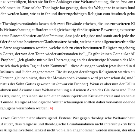
t zu verteidigen, bietet sie für ihre Anhänger eine Weltanschauung, die
eo ipso
am 
chlossen ist. Eine solche Theologie hat gezeigt, dass das Weltganze in seinen fu
nden werden kann, wie es in ihr und ihrer zugehörigen Religion zum Ausdruck gebr
e Theologieverständnis lassen sich zwei Einwände erheben, die uns zur weiteren K
ls Weltanschauung auffordern und gleichzeitig für die spätere Bewertung extraterr
 erste Einwand basiert auf der Prämisse, dass jede religiöse und somit auch jede th
 der Annahme bestimmter Glaubenssätze beruht, welche nicht allgemeinverbindlic
re Sätze angenommen werden, welche sich zu einer bestimmten Religion zugehörig 
hn Gottes, der von den Toten wieder auferstanden ist“, „Es gibt keinen Gott außer A
Prophet“, „Ich glaube mit voller Überzeugung an das dereinstige Kommen des Mes
arre ich doch jeden Tag auf sein Kommen“ – diese Aussagen werden jeweils und in d
Muslimen und Juden angenommen. Die Aussagen der übrigen Religionen werden au
 Christen glauben nicht, dass der Messias noch kommen wird (er war schon da) un
ristus der Sohn Gottes gewesen ist (er war ein Prophet). Wenn es aber nun der Fall is
ahmen und Axiome einer Weltanschauung auf reinen Akten des Glaubens und Für-
as Argument, entziehen sie sich einer intersubjektiven Kritisierbarkeit und stehen 
 Gründe. Religiös-theologische Weltanschauungen sollten daher verworfen oder dez
ergnügens verschoben werden.
[4]
us zwei Gründen nicht überzeugend. Erstens: Wer gegen theologische Weltanschau
uf stützt, dass religiöse und theologische Grundannahmen nicht intersubjektiv kriti
r Allgemeinverbindlichkeit nicht von allen angenommen werden müssen, der übers