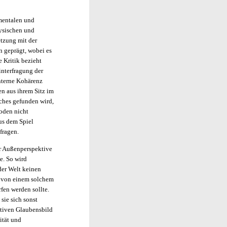
mentalen und
hysischen und
tzung mit der
n geprägt, wobei es
 Kritik bezieht
interfragung der
interne Kohärenz
en aus ihrem Sitz im
ches gefunden wird,
oden nicht
aus dem Spiel
fragen.
er Außenperspektive
e. So wird
der Welt keinen
e von einem solchem
fen werden sollte.
sie sich sonst
ktiven Glaubensbild
ität und