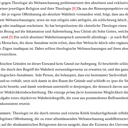
 gegen Theologie als Weltanschauung problematisiert den absoluten und exklusiv
einer jeweiligen Religion und ihrer Theologie.
[8]
Da aus der Binnenperspektive ei
 die je eigene Offenbarung als absolute Wahrheit verstanden wird, folgt, dass aus d
ere Weltanschauungen, seien sie nun religiös oder areligiös, als schlichtweg falsch,
 oder inadäquat erscheinen. So hat beispielswiese die christliche Theologie einen
n Bezug auf die Inkarnation und Auferstehung Jesu Christi als Sohn Gottes, welche
 wird.
[9]
Ein solch absoluter Wahrheitsanspruch unterstellt allerdings – je nach Re
 Menschen, die diese Annahme nicht teilen, dass ihre Weltsicht falsch oder ergänz
n Zügen inadäquat ist. Daher sollten theologische Weltanschauungen auf ihren abs
verzichten.
hischen Gründen ist dieser Einwand kein Grund zur Aufregung. Er beschreibt schli
die durch den Begriff der Wahrheit notwendigerweise zu erwarten ist, und das ga
ologischen Annahmen: Jede Person, die behauptet, dass ein bestimmter Sachverhalt b
-und-so verhält, setzt sich damit in den Raum der Gründe und schließt
eo ipso
die Si
nicht besteht, und damit wiederum unterstellt er denjenigen, die dennoch davon aus
hrer Wirklichkeitsbeschreibung. Die einzige
prima facie
konsistente Möglichkeit die
ufgabe eines objektiven Wahrheitsbegriffs, die zwar aus postmoderner Beflissenhe
inkonsistent erweist.
sammen: Theologie ist die durch interne und externe Kritik hindurchgehende reflek
ligiösen Offenbarung, die zu einer allumfassenden Weltanschauung ausdifferenzier
 auf die abrahamitischen Religionen davon ausgeht, dass die Existenz des Univer