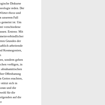
logische Diskurse
heologie reden. Der
 Wörter
theos
und
n unserem Fall
n gemeint ist. Um
drei verschiedene
assen. Erstens: Mit
emeinverbindlicher
zten Grundes der
aftlich arbeitende
 und Kosmogonien,
n
men, sondern gehen
ichen verfügen, in
 abrahamitischen
cher Offenbarung
n Gottes erachten,
stützt sich in
oran und die
wohl für die
Folgenden auf die
er