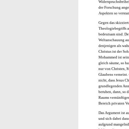
Widerspruchsfreihei
der Forschung anges
Aspekten so versta
Gegen das skizziert
Theologiebegriffs a
bedeutsam sind. Der
Weltanschauung auf
denjenigen als wah
Christus ist der So
Mohammed ist sein 
gleich säume, so h
nur von Christen, 
Glaubens verneint.
nicht, dass Jesus Ch
grundlegenden Ann
beruhen, dann, so d
Raums vernünftiger
Bereich privaten V
Das Argument ist a
und sich dabei dara
aufgrund mangelnde