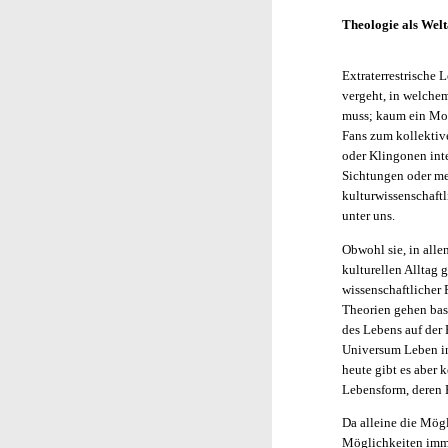
Theologie als Wel
Extraterrestrische
vergeht, in welche
muss; kaum ein Mon
Fans zum kollektive
oder Klingonen inte
Sichtungen oder me
kulturwissenschaft
unter uns.
Obwohl sie, in all
kulturellen Alltag 
wissenschaftlicher
Theorien gehen bas
des Lebens auf der 
Universum Leben in
heute gibt es aber 
Lebensform, deren E
Da alleine die Mögl
Möglichkeiten immer