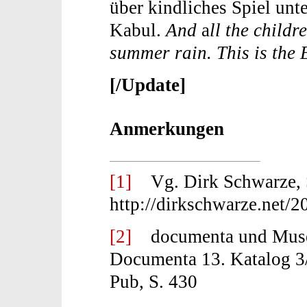
über kindliches Spiel unt
Kabul.
And
a
ll the childr
summer rain. This is the 
[/Update]
Anmerkungen
[1]
Vg. Dirk Schwarze, Sc
http://dirkschwarze.net/2
[2]
documenta und Museu
Documenta 13. Katalog 3/
Pub, S. 430