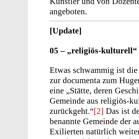
Künstler und von Dozent
angeboten.
[Update]
05 – „religiös-kulturell
Etwas schwammig ist die
zur documenta zum Hugen
eine „Stätte, deren Gesch
Gemeinde aus religiös-kul
zurückgeht.“
[2]
Das ist de
benannte Gemeinde der au
Exilierten natürlich weit