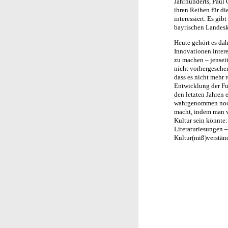
Jahrhunderts, Paul 
ihren Reihen für di
interessiert. Es gi
bayrischen Landeski
Heute gehört es dah
Innovationen intere
zu machen – jenseit
nicht vorhergesehen 
dass es nicht mehr r
Entwicklung der Fun
den letzten Jahren 
wahrgenommen noch 
macht, indem man w
Kultur sein könnte:
Literaturlesungen 
Kultur(miß)verständ