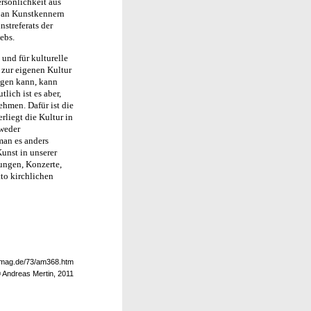
ersönlichkeit aus
s an Kunstkennern
nstreferats der
ebs.
 und für kulturelle
e zur eigenen Kultur
ingen kann, kann
lich ist es aber,
nehmen. Dafür ist die
rliegt die Kultur in
 weder
man es anders
unst in unserer
lungen, Konzerte,
to kirchlichen
eomag.de/73/am368.htm
 Andreas Mertin, 2011