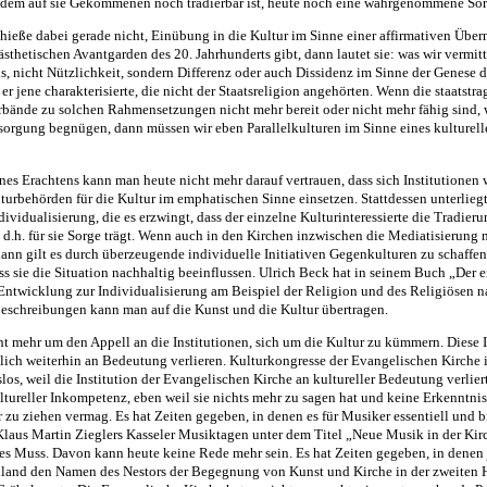
n dem auf sie Gekommenen noch tradierbar ist, heute noch eine wahrgenommene Sorg
 hieße dabei gerade nicht, Einübung in die Kultur im Sinne einer affirmativen Übe
ästhetischen Avantgarden des 20. Jahrhunderts gibt, dann lautet sie: was wir vermitt
s, nicht Nützlichkeit, sondern Differenz oder auch Dissidenz im Sinne der Genese d
 er jene charakterisierte, die nicht der Staatsreligion angehörten. Wenn die staatst
bände zu solchen Rahmensetzungen nicht mehr bereit oder nicht mehr fähig sind, we
orgung begnügen, dann müssen wir eben Parallelkulturen im Sinne eines kulturell
es Erachtens kann man heute nicht mehr darauf vertrauen, dass sich Institutionen 
rbehörden für die Kultur im emphatischen Sinne einsetzen. Stattdessen unterliegt
dividualisierung, die es erzwingt, dass der einzelne Kulturinteressierte die Tradieru
 d.h. für sie Sorge trägt. Wenn auch in den Kirchen inzwischen die Mediatisierung
dann gilt es durch überzeugende individuelle Initiativen Gegenkulturen zu schaff
ss sie die Situation nachhaltig beeinflussen. Ulrich Beck hat in seinem Buch „Der 
ntwicklung zur Individualisierung am Beispiel der Religion und des Religiösen n
Beschreibungen kann man auf die Kunst und die Kultur übertragen.
ht mehr um den Appell an die Institutionen, sich um die Kultur zu kümmern. Diese 
tlich weiterhin an Bedeutung verlieren. Kulturkongresse der Evangelischen Kirche 
os, weil die Institution der Evangelischen Kirche an kultureller Bedeutung verliert 
ltureller Inkompetenz, eben weil sie nichts mehr zu sagen hat und keine Erkenntniss
zu ziehen vermag. Es hat Zeiten gegeben, in denen es für Musiker essentiell und 
Klaus Martin Zieglers Kasseler Musiktagen unter dem Titel „Neue Musik in der Kir
les Muss. Davon kann heute keine Rede mehr sein. Es hat Zeiten gegeben, in denen 
hland den Namen des Nestors der Begegnung von Kunst und Kirche in der zweiten H