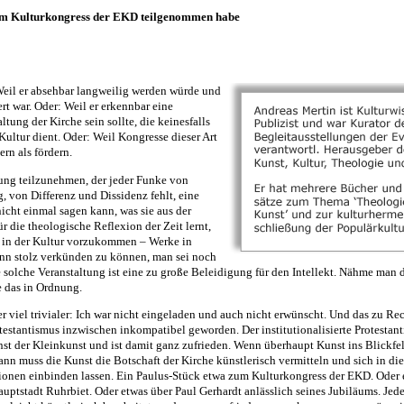
am Kulturkongress der EKD teilgenommen habe
Weil er absehbar langweilig werden würde und
rt war. Oder: Weil er erkennbar eine
tung der Kirche sein sollte, die keinesfalls
ultur dient. Oder: Weil Kongresse dieser Art
ern als fördern.
tung teilzunehmen, der jeder Funke von
 von Differenz und Dissidenz fehlt, eine
nicht einmal sagen kann, was sie aus der
r die theologische Reflexion der Zeit lernt,
 in der Kultur vorzukommen – Werke in
ann stolz verkünden zu können, man sei noch
ne solche Veranstaltung ist eine zu große Beleidigung für den Intellekt. Nähme man 
e das in Ordnung.
er viel trivialer: Ich war nicht eingeladen und auch nicht erwünscht. Und das zu Rec
estantismus inzwischen inkompatibel geworden. Der institutionalisierte Protestan
nst der Kleinkunst und ist damit ganz zufrieden. Wenn überhaupt Kunst ins Blickfe
dann muss die Kunst die Botschaft der Kirche künstlerisch vermitteln und sich in di
tionen einbinden lassen. Ein Paulus-Stück etwa zum Kulturkongress der EKD. Oder 
uptstadt Ruhrbiet. Oder etwas über Paul Gerhardt anlässlich seines Jubiläums. Jede