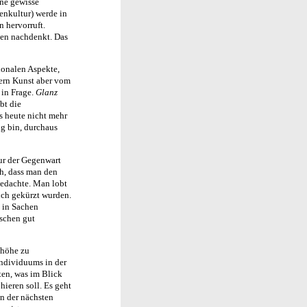
ine gewisse
enkultur) werde in
 hervorruft.
len nachdenkt. Das
ionalen Aspekte,
fern Kunst aber vom
 in Frage.
Glanz
bt die
 heute nicht mehr
ig bin, durchaus
ur der Gegenwart
ch, dass man den
gedachte. Man lobt
lich gekürzt wurden.
e in Sachen
ischen gut
nhöhe zu
Individuums in der
iten, was im Blick
ieren soll. Es geht
on der nächsten