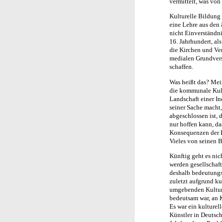
vermittelt, was vo
Kulturelle Bildung
eine Lehre aus den 
nicht Einverständni
16. Jahrhundert, als
die Kirchen und Ver
medialen Grundvers
schaffen.
Was heißt das? Mein
die kommunale Kultu
Landschaft einer In
seiner Sache macht,
abgeschlossen ist, 
nur hoffen kann, da
Konsequenzen der E
Vieles von seinen 
Künftig geht es nic
werden gesellschaf
deshalb bedeutungsl
zuletzt aufgrund ku
umgebenden Kultur 
bedeutsam war, an 
Es war ein kulturel
Künstler in Deutsc