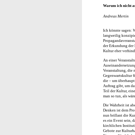
Warum ich nicht 
Andreas Mertin
Ich könnte sagen: 
langweilig konzipie
Propagandaveranstal
der Erkundung der K
Kultur eher verhind
An einer Veranstal
Auseinandersetzung,
Veranstaltung, die 
Gegenwartskultur fü
die – um überhaupt
Auftrag gibt, um d
Teil der Kultur, ei
man so tun, als wär
Die Wahrheit ist ab
Denken ist dem Prot
nun brillant die Ku
es ein Event sein, 
kirchlichen Institu
Gebote zur Kulturha