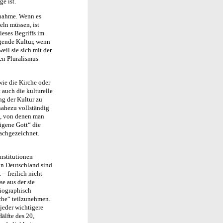
e ist.
rnahme. Wenn es
eln müssen, ist
ieses Begriffs im
ragende Kultur, wenn
il sie sich mit der
en Pluralismus
wie die Kirche oder
 auch die kulturelle
ng der Kultur zu
 nahezu vollständig
en, von denen man
eigene Gott“ die
achgezeichnet.
Institutionen
in Deutschland sind
– freilich nicht
e aus der sie
biographisch
che“ teilzunehmen.
jeder wichtigere
älfte des 20,