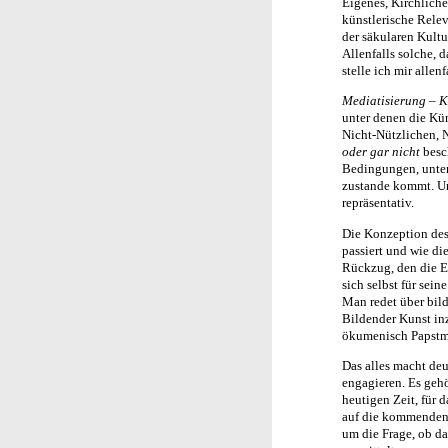
Eigenes, Kirchliche
künstlerische Relev
der säkularen Kult
Allenfalls solche, 
stelle ich mir allen
Mediatisierung – K
unter denen die Kün
Nicht-Nützlichen, N
oder gar nicht
besch
Bedingungen, unter
zustande kommt. Und
repräsentativ.
Die Konzeption des
passiert und wie di
Rückzug, den die Ev
sich selbst für sei
Man redet über bil
Bildender Kunst in
ökumenisch Papstma
Das alles macht deu
engagieren. Es geh
heutigen Zeit, für d
auf die kommenden G
um die Frage, ob da