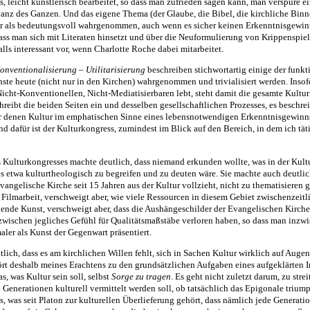
s, leicht künstlerisch bearbeitet, so dass man zufrieden sagen kann, man verspüre e
anz des Ganzen. Und das eigene Thema (der Glaube, die Bibel, die kirchliche Binn
ur als bedeutungsvoll wahrgenommen, auch wenn es sicher keinen Erkenntnisgewinn
dass man sich mit Literaten hinsetzt und über die Neuformulierung von Krippenspie
falls interessant vor, wenn Charlotte Roche dabei mitarbeitet.
onventionalisierung – Utilitarisierung
beschreiben stichwortartig einige der funkt
ste heute (nicht nur in den Kirchen) wahrgenommen und trivialisiert werden. Inso
icht-Konventionellen, Nicht-Mediatisierbaren lebt, steht damit die gesamte Kultur
reibt die beiden Seiten ein und desselben gesellschaftlichen Prozesses, es beschrei
 denen Kultur im emphatischen Sinne eines lebensnotwendigen Erkenntnisgewinns
 dafür ist der Kulturkongress, zumindest im Blick auf den Bereich, in dem ich tät
 Kulturkongresses machte deutlich, dass niemand erkunden wollte, was in der Kult
es etwa kulturtheologisch zu begreifen und zu deuten wäre. Sie machte auch deutli
angelische Kirche seit 15 Jahren aus der Kultur vollzieht, nicht zu thematisieren 
ne Filmarbeit, verschweigt aber, wie viele Ressourcen in diesem Gebiet zwischenzeit
dende Kunst, verschweigt aber, dass die Aushängeschilder der Evangelischen Kirch
zwischen jegliches Gefühl für Qualitätsmaßstäbe verloren haben, so dass man inzw
ler als Kunst der Gegenwart präsentiert.
tlich, dass es am kirchlichen Willen fehlt, sich in Sachen Kultur wirklich auf Auge
ört deshalb meines Erachtens zu den grundsätzlichen Aufgaben eines aufgeklärten 
as, was Kultur sein soll, selbst
Sorge zu tragen
. Es geht nicht zuletzt darum, zu stre
enerationen kulturell vermittelt werden soll, ob tatsächlich das Epigonale triumph
s, was seit Platon zur kulturellen Überlieferung gehört, dass nämlich jede Generati