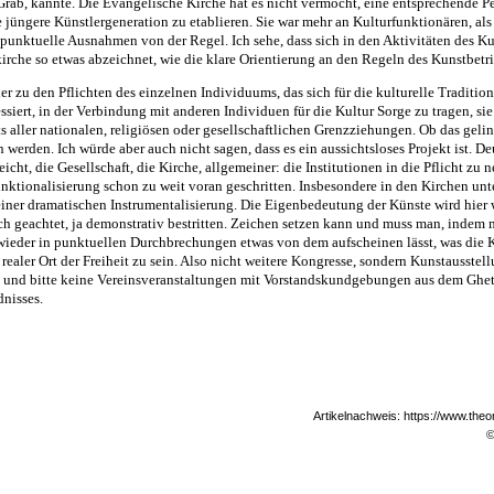
Gräb, kannte. Die Evangelische Kirche hat es nicht vermocht, eine entsprechende P
e jüngere Künstlergeneration zu etablieren. Sie war mehr an Kulturfunktionären, al
bt punktuelle Ausnahmen von der Regel. Ich sehe, dass sich in den Aktivitäten des Ku
rche so etwas abzeichnet, wie die klare Orientierung an den Regeln des Kunstbetri
er zu den Pflichten des einzelnen Individuums, das sich für die kulturelle Tradition
ssiert, in der Verbindung mit anderen Individuen für die Kultur Sorge zu tragen, si
s aller nationalen, religiösen oder gesellschaftlichen Grenzziehungen. Ob das gel
werden. Ich würde aber auch nicht sagen, dass es ein aussichtsloses Projekt ist. Deut
eicht, die Gesellschaft, die Kirche, allgemeiner: die Institutionen in die Pflicht zu 
ktionalisierung schon zu weit voran geschritten. Insbesondere in den Kirchen unte
einer dramatischen Instrumentalisierung. Die Eigenbedeutung der Künste wird hier
geachtet, ja demonstrativ bestritten. Zeichen setzen kann und muss man, indem 
ieder in punktuellen Durchbrechungen etwas von dem aufscheinen lässt, was die K
 realer Ort der Freiheit zu sein. Also nicht weitere Kongresse, sondern Kunstausstel
– und bitte keine Vereinsveranstaltungen mit Vorstandskundgebungen aus dem Ghet
nisses.
Artikelnachweis: https://www.th
©