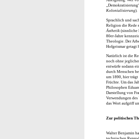
„Demokratisierung“
Kolonialisierung
).
Sprachlich und sac
Religion die Rede s
Ästhetik
(sinnliche 
80er-Jahre kennzeic
Theologie. Der Arb
Hofgeismar getagt h
Natürlich ist die R
noch ohne jegliche
entwürfe sodann ei
durch Menschen be
um 1890, hier trägt
Früchte. Um das Ja
Philosophen Eduard
Darstellung von Fr
Verwendungen des W
das Wort aufgriff u
Zur politischen Th
Walter Benjamin ha
technischen Reprod