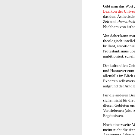
Gibt man das Wort 
Lexikon der Univer
das dem Ästhetisch
Zeit
und
thematisc
Nachbarn von ästhe
Von daher kann man
theologisch-intelle
brillant, ambitioni
Protestantismus übe
ambitioniert, schein
Der kulturellen Gei
und Hannover zum 
allenfalls im Blick
Experten selbstvers
aufgrund der Arnol
Für die anderen Bere
sicher nicht für die
diesen Gebieten er
Vertriebenen (also
Ergebnissen.
Noch eine zweite Vo
meint nicht die sin
Aneignung. Wer von 