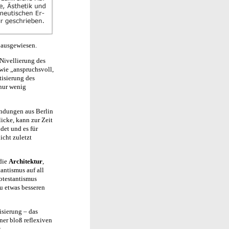
ausgewiesen.
Nivellierung des
 wie „anspruchsvoll,
tisierung des
 nur wenig
kundungen aus Berlin
licke, kann zur Zeit
det und es für
icht zuletzt
 die
Architektur
,
tantismus auf all
otestantismus
u etwas besseren
isierung – das
ner bloß reflexiven
t