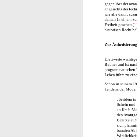
gegenüber der avanc
angesichts der tech
wie alle damit zus
damals in einem Sc
Freiheit gesehen.
[1
historisch Recht be
Zur Ästhetisierung
Die zweite wichtig
Bubner und ist nac
programmatischen T
Leben führe zu ein
Schon in seinem 19
Tendenz der Moder
„Seitdem in
Schein und 
an Kraft. Vi
den Avantga
Bezirke auß
sich planmä
banalen Abf
Wirklichkei