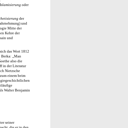
Islamisierung
oder
thetisierung
der
Wahrnehmung) und
ogie Mitte der
hen Kehre der
hain und
 sich das Wort 1812
n Berka: „Man
oethe also die
f in der Literatur
ich Nietzsche
, zum einem beim
ogiegeschichtlichen
eiläufige
als Walter Benjamin
er seiner
acht, die er in den