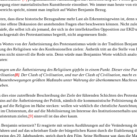
gung einer materialistischen Kunsttheorie einordnet. Wo immer man heute von ein
bereichs spricht, nimmt man implizit auf Walter Benjamin Bezug.
uten, dass diese historische Bezugnahme mehr Last als Erkenntnisgewinn ist, denn s
eine offene Diskussion der anstehenden Fragen eher beschweren können. Nicht zuletz
ärfe, die selbst ich als jemand, der sich in der intellektuellen Opposition zur EKD 
cksgestalt des Protestantismus begreift, nicht angemessen finde.
 Wortes von der Ästhetisierung des Protestantismus würde in der Tradition Benjam
ung des Religiösen wie des Konfessionellen zielen: Ästhetik tritt an die Stelle vo
ens nicht sinnvoll die Rede sein. Denn würde man Benjamins Worte wirklich analo
uten:
ngen um die Ästhetisierung des Religiösen gipfeln in einem Punkt. Dieser eine Pun
ilisation
[8]
. Der Clash of Civilisation, und nur der Clash of Civilisation, macht es
 Massenbewegungen größten Maßstabs unter Wahrung der überkommenen Machtver
geben.
ss dies eine zutreffende Beschreibung der Ziele der führenden Schichten des Protest
ns auf die Ästhetisierung der Politik, nämlich die kommunistische Politisierung de
 auf die Religion im Halse stecken: wollen wir wirklich die christliche Ausrichtu
im Christentum, die auf die Mobilisierung im Interesse des Institutionenerhalts un
ristentum zielen,
[9]
sinnvoll ist das aber kaum.
Benjamin seinerzeit? Er reagierte mit seinen Ausführungen auf die Veränderung de
Jahren und auf das scheinbare Ende der bürgerlichen Kunst durch die Etablierung 
ginn des 20. Jahrhunderts, sprich durch den Film. Seine Hoffnung war, dass die Ma