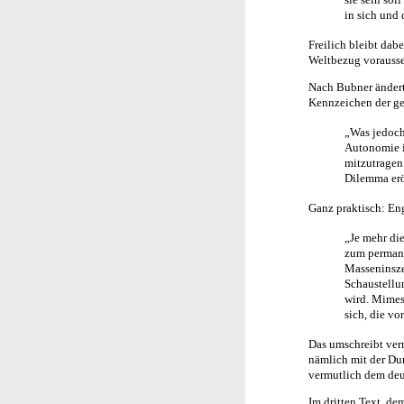
in sich und 
Freilich bleibt dab
Weltbezug vorausse
Nach Bubner ändert 
Kennzeichen der geg
„Was jedoch 
Autonomie in
mitzutragen
Dilemma erö
Ganz praktisch: En
„Je mehr die
zum permane
Masseninsze
Schaustellun
wird. Mimesi
sich, die v
Das umschreibt verm
nämlich mit der Du
vermutlich dem deu
Im dritten Text, de