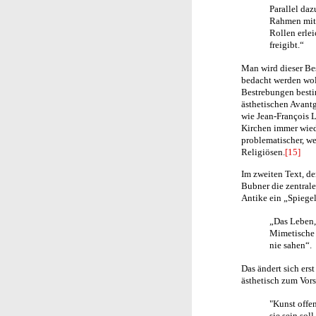
Parallel da
Rahmen mit 
Rollen erle
freigibt.“
Man wird dieser Be
bedacht werden woll
Bestrebungen bestim
ästhetischen Avantg
wie Jean-François L
Kirchen immer wied
problematischer, we
Religiösen.
[15]
Im zweiten Text, d
Bubner die zentrale
Antike ein „Spiegel
„Das Leben, 
Mimetische 
nie sahen“.
Das ändert sich ers
ästhetisch zum Vor
"Kunst offen
sie sein sol