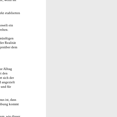
ekt etablierten
nswelt ein
elten.
ernünftigen
der Realität
egenüber dem
ue Alltag
it den
t sich der
d angezielt
 und für
us ist, dass
reibung kommt
um, wie dieser