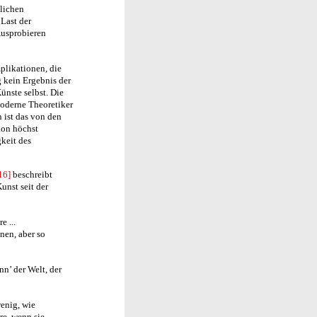
tlichen
Last der
Ausprobieren
plikationen, die
g kein Ergebnis der
ünste selbst. Die
moderne Theoretiker
ist das von den
ion höchst
gkeit des
16]
beschreibt
unst seit der
e ...
nen, aber so
nn’ der Welt, der
wenig, wie
äre, wenn sie