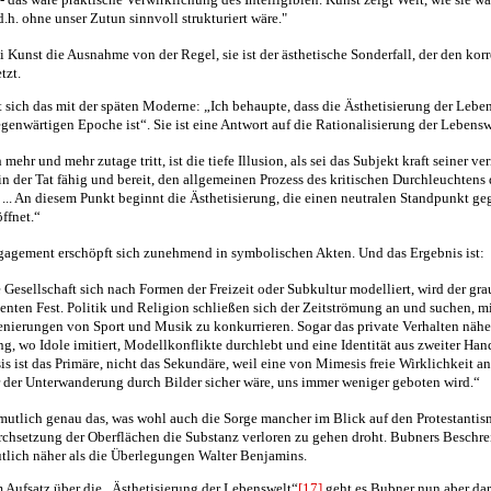
d.h. ohne unser Zutun sinnvoll strukturiert wäre."
ei Kunst die Ausnahme von der Regel, sie ist der ästhetische Sonderfall, der den korr
tzt.
sich das mit der späten Moderne: „Ich behaupte, dass die Ästhetisierung der Lebe
enwärtigen Epoche ist“. Sie ist eine Antwort auf die Rationalisierung der Lebensw
mehr und mehr zutage tritt, ist die tiefe Illusion, als sei das Subjekt kraft seiner v
 der Tat fähig und bereit, den allgemeinen Prozess des kritischen Durchleuchtens 
 ... An diesem Punkt beginnt die Ästhetisierung, die einen neutralen Standpunkt g
ffnet.“
gagement erschöpft sich zunehmend in symbolischen Akten. Und das Ergebnis ist:
 Gesellschaft sich nach Formen der Freizeit oder Subkultur modelliert, wird der gra
nten Fest. Politik und Religion schließen sich der Zeitströmung an und suchen, m
nierungen von Sport und Musik zu konkurrieren. Sogar das private Verhalten näher
g, wo Idole imitiert, Modellkonflikte durchlebt und eine Identität aus zweiter Han
s ist das Primäre, nicht das Sekundäre, weil eine von Mimesis freie Wirklichkeit an
or der Unterwanderung durch Bilder sicher wäre, uns immer weniger geboten wird.“
utlich genau das, was wohl auch die Sorge mancher im Blick auf den Protestantism
rchsetzung der Oberflächen die Substanz verloren zu gehen droht. Bubners Besch
tlich näher als die Überlegungen Walter Benjamins.
m Aufsatz über die „Ästhetisierung der Lebenswelt“
[17]
geht es Bubner nun aber dar