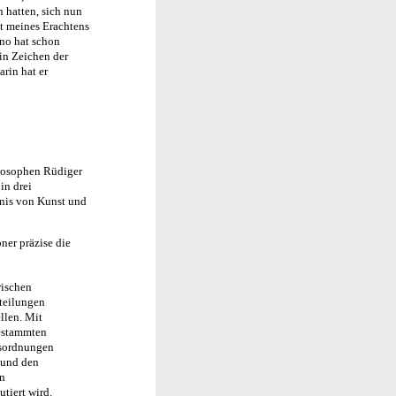
n hatten, sich nun
t meines Erachtens
no hat schon
in Zeichen der
rin hat er
ilosophen Rüdiger
 in drei
nis von Kunst und
ner präzise die
wischen
teilungen
llen. Mit
gestammten
nsordnungen
 und den
en
tiert wird.