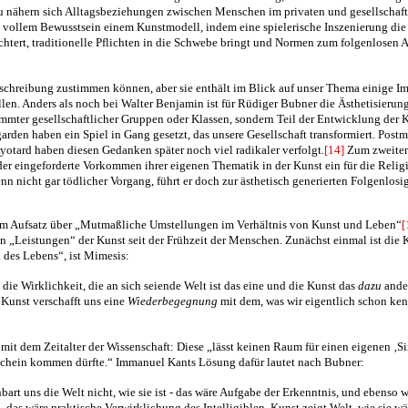
zu nähern sich Alltagsbeziehungen zwischen Menschen im privaten und gesellschaf
vollem Bewusstsein einem Kunstmodell, indem eine spielerische Inszenierung die 
ichtert, traditionelle Pflichten in die Schwebe bringt und Normen zum folgenlosen 
schreibung zustimmen können, aber sie enthält im Blick auf unser Thema einige Im
en. Anders als noch bei Walter Benjamin ist für Rüdiger Bubner die Ästhetisierun
mter gesellschaftlicher Gruppen oder Klassen, sondern Teil der Entwicklung der K
arden haben ein Spiel in Gang gesetzt, das unsere Gesellschaft transformiert. Post
yotard haben diesen Gedanken später noch viel radikaler verfolgt.
[14]
Zum zweiten 
er eingeforderte Vorkommen ihrer eigenen Thematik in der Kunst ein für die Relig
nn nicht gar tödlicher Vorgang, führt er doch zur ästhetisch generierten Folgenlosi
em Aufsatz über „Mutmaßliche Umstellungen im Verhältnis von Kunst und Leben“
[
n „Leistungen“ der Kunst seit der Frühzeit der Menschen. Zunächst einmal ist die K
 des Lebens“, ist Mimesis:
die Wirklichkeit, die an sich seiende Welt ist das eine und die Kunst das
dazu
ander
Kunst verschafft uns eine
Wiederbegegnung
mit dem, was wir eigentlich schon ken
t mit dem Zeitalter der Wissenschaft: Diese „lässt keinen Raum für einen eigenen ‚Si
schein kommen dürfte.“ Immanuel Kants Lösung dafür lautet nach Bubner:
bart uns die Welt nicht, wie sie ist - das wäre Aufgabe der Erkenntnis, und ebenso 
l - das wäre praktische Verwirklichung des Intelligiblen. Kunst zeigt Welt, wie sie w