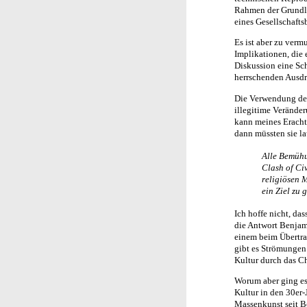
Rahmen der Grundle
eines Gesellschafts
Es ist aber zu verm
Implikationen, die 
Diskussion eine Sch
herrschenden Ausdru
Die Verwendung des
illegitime Veränder
kann meines Eracht
dann müssten sie la
Alle Bemühu
Clash of Civ
religiösen
ein Ziel zu 
Ich hoffe nicht, da
die Antwort Benjami
einem beim Übertrag
gibt es Strömungen 
Kultur durch das Ch
Worum aber ging es 
Kultur in den 30er-
Massenkunst seit Be