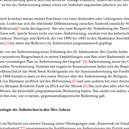
 ist bei der Ästhetisierung immer schon ein Vorbehalt angemeldet (ähnlich wie bei
hlich korrekter müsste meines Erachtens von einer drohenden oder vollzogenen
Ais
ein. Leider hat sich die erhellende Differenzierung zwischen
Aisthetik
(sinnliche 
Reflexion)
[2]
nicht durchgesetzt. Wer also zum Beispiel die Veränderung der Theol
hnen will, spricht besser nicht von einer Ästhetisierung, sondern von der ästhetisc
eitskreis
Theologie und Ästhetik
, der von 1990 bis 1995 in den Akademien Arnolds
at,
[3]
hat daher das Reflexive im Ästhetischen programmatisch gepflegt.
ede von der Ästhetisierung keine Erfindung des 20. Jahrhunderts. Bei Goethe findet
n pejorativen Beigeschmack in seinen Empfehlungen zum Bau einer Badeanstalt i
nen verständigen Plan zu Ästhetisierung der Gegend“.
[4]
Ästhetisierung meint bei G
wirkte
Verschönerung
. Erstmals mit negativen Konnotationen findet sich der Begrif
 offensichtlich das Werk Søren Kierkegaards wie die Auseinandersetzung mit Friedr
hr 1906 kommt es dann zu den ersten Notizen über die Ästhetisierung der Religion
 von Hartmann im Blick auf den Hellenismus,
[5]
und zum anderen bei einer theol
anz Hermann Reinhold Frank im Blick auf die Mystik.
[6]
Das sind aber alles eher b
ortes, die keinesfalls programmatische Bedeutung hatten. Das wurde erst anders, 
nd ihm eine, wie er meinte, gegenwartsdiagnostische Bedeutung gab.
eologie des Ästhetischen in den 30er-Jahren
t im Nachwort zur zweiten Fassung seiner Überlegungen zum „Kunstwerk im Zeitalt
uzierbarkeit“
[7]
programmatische Ausführungen zur
Ästhetisierung der Politik
gem