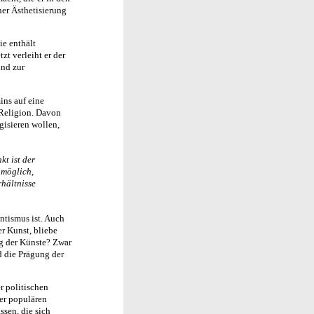
er Ästhetisierung
ie enthält
t verleiht er der
und zur
ins auf eine
n Religion. Davon
gisieren wollen,
kt ist der
 möglich,
hältnisse
antismus ist. Auch
r Kunst, bliebe
ng der Künste? Zwar
d die Prägung der
r politischen
der populären
ssen, die sich