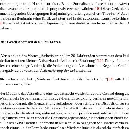
ierten bürgerlichen Hochkultur, also z.B. dem Surrealismus, als reaktionär erwiese
nisch avancierten Filmkultur als progressiv erweisen würden.
[10]
Dieser Gedanke is
ammenhängenden Überlegungen Benjamins gründlich gescheitert. Theodor W. Ador
hreiben an Benjamin seine Kritik geäußert und in der autonomen Kunst weiterhin e
1]
Kunst und Ästhetik, so sein Argument, müssen dialektischer betrachtet werden. Da
halten.
 der Gesellschaft seit den 80er-Jahren
e Verwendung des Wortes „Ästhetisierung“ im 20. Jahrhundert stammt von dem Ph
hlesbar in seinen kleinen Aufsatzband „Ästhetische Erfahrung“
[12]
. Dort verleiht er
exten seiner Sorge Ausdruck, die Verkehrung von Ausnahme und Regel im Verhält
er negativ zu bewertenden
Ästhetisierung der Lebenswelten
.
86 erschienen Aufsatz „Moderne Ersatzfunktionen des Ästhetischen“
[13]
hatte Bub
ne zusammengefasst:
 der Moderne das Ästhetische eine Lebensmacht wurde, bildet die Grenzziehung z
Wahrheit ein Dauerthema, und im Zuge dieser Entwicklung verlieren gewohnte Ein
eles drängt darauf, die Grenzziehung aufzuheben oder ständig zur Disposition zu ste
rdebewegungen der letzten 150 Jahre stoßen die Künste mehr und mehr in die an
erästhetischer Realität vor, während umgekehrt die privaten und politischen Lebe
ßig ästhetisieren. Man findet die Gebrauchsgegenstände, die technischen Produkte
all unserer Zivilisation zunehmend in Museen. Also begegnen wir unserer vertraut
t noch einmal in der Form bedeutungsloser Wiederholung, die als solche einfach gou