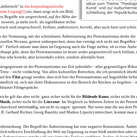
„ästhetisch“ in
das korpuslinguistische
sität Leipzig
[1]
ein, dann zeigt sich ein Bild,
en Begriffe wie
ansprechend
,
auf der Höhe der
h
zuweist; ja mehr noch: als signifikante rechte
tisch wird
anspruchsvoll
,
brillant
,
ambitioniert
,
korrekt
, aber auch
bunt
und
schön
 der Vermutung, mit der scheinbaren Ästhetisierung des Protestantismus drohe die 
ktuellen Niveaus, getrost widersprechen, denn das verträgt sich nicht mit Begriffen
ert“. Freilich müsste man dann im Gegenzug auch die Frage stellen, ob es eine Ästhe
rhaupt gibt, denn der Protestantismus ist heute weder anspruchsvoll noch brillant,
bar sehr korrekt, aber keinesfalls schön, sondern allenfalls bunt.
stesgegenwart ist der Protestantismus zur Zeit jedenfalls – aller gegenteiligen Be
Trotz –
nicht
verdächtig. Von allen kulturellen Bereichen, die ich persönlich überb
 auf den
Film
gesagt werden, dass sich hier der Protestantismus auf Augenhöhe befin
tändlich ist, sich mit ihren Diskussionen in den Bereich der Kirchen zu begeben – n
dshainer Filmgespräche.
iche gilt das aber nicht: ganz sicher nicht für die
Bildende Kunst
, sicher nicht für
Musik
, sicher nicht für die
Literatur
. Im Vergleich zu früheren Zeiten ist der Protes
schreckend mittelmäßig, um nicht zu sagen: ignorant. Nur wenn man die aus dem Pr
 z.B. Gerhard Richter, Georg Baselitz und Markus Lüpertz) mitrechnet, kommt man z
rbemerkung: Der Begriff der Ästhetisierung hat eine negative Konnotation. Ästhet
nlich-reflexive Erschließung der Welt im Gegenzug zu einer bloß sinnlichen oder ei
Ästhetisierung spricht will eine kritische Tonlage einführen. Anders als beim Wor