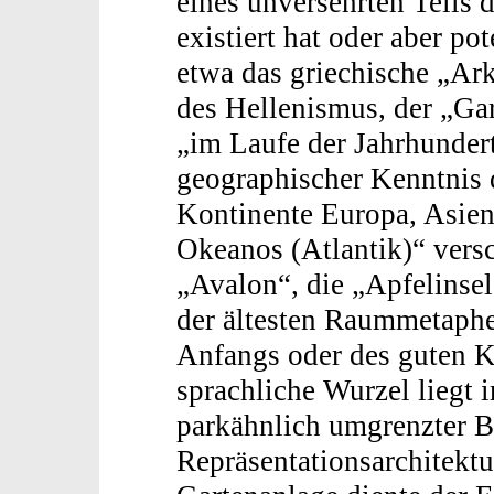
eines unversehrten Teils 
existiert hat oder aber po
etwa das griechische „Ark
des Hellenismus, der „Gar
„im Laufe der Jahrhunder
geographischer Kenntnis d
Kontinente Europa, Asien
Okeanos (Atlantik)“ vers
„Avalon“, die „Apfelinsel
der ältesten Raummetaphe
Anfangs oder des guten Ke
sprachliche Wurzel liegt 
parkähnlich umgrenzter Be
Repräsentationsarchitektu