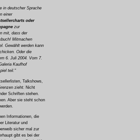
e in deutscher Sprache
n einer
stsellercharts oder
mpagne
zur
n mit, dass der
ngsbuch! Mitmachen
tel. Gewählt werden kann
schicken. Oder die
em 6. Juli 2004. Vom 7.
Galeria Kaufhof
el teil."
sellerlisten, Talkshows,
Grenzen zieht: Nicht
der Schriften stehen.
men. Aber sie steht schon
werden.
hen Informationen, die
r Literatur und
erweib sicher mal zur
rhaupt gibt es bei der