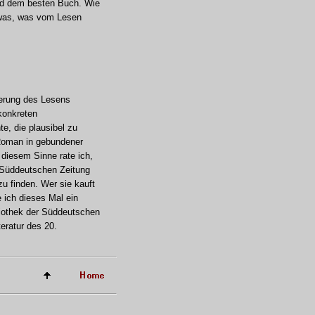
nd dem besten Buch. Wie
etwas, was vom Lesen
zierung des Lesens
 konkreten
te, die plausibel zu
Roman in gebundener
 diesem Sinne rate ich,
r Süddeutschen Zeitung
u finden. Wer sie kauft
 ich dieses Mal ein
liothek der Süddeutschen
eratur des 20.