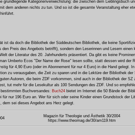
ne grundlegende Kategorienverwechslung: die zwischen dem Lieblingsbuch u
 mit dem anderen nichts zu tun. Und so ist die gesamte Veranstaltung eher 
hinführt.
ät ist da doch die Bibliothek der Süddeutschen Bibliothek, die keine Sportifi
as den Preis des Angebots betrifft), sondern den Leserinnen und Lesern einen
Welt der Literatur des 20. Jahrhunderts präsentiert. Da gibt es keine Prominen
n Umberto Ecos "Der Name der Rose" lesen sollte, statt dessen wird der 
tig für 4,90 Euro (oder im Abonnement für nur 4 Euro) in die Hand gelegt. In
ktion zu verausgaben, die Zeit zu sparen und in die Lektüre der Bibliothek de
r guten Autoren, die beim ZDF vorkommen, sind auch in der Bibliothek der SZ z
liest, tut mehr für die Lesekultur als 100 Sendungen des ZDF. Und so empfehle
s bestimmten Buchversandes:
Buch24
bietet im Internet die 50 Bände der Bib
i für nur 196 Euro an. Wer für sich oder seine Kinder einen Grundstock der Lit
l, dem sei dieses Angebot ans Herz gelegt.
Magazin für Theologie und Ästhetik 30/2004
004
https://www.theomag.de/30/am119.htm