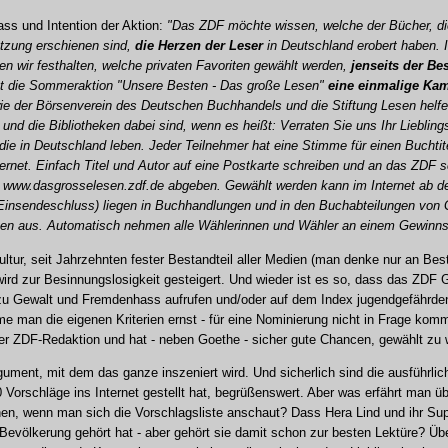
ss und Intention der Aktion:
"Das ZDF möchte wissen, welche der Bücher, di
etzung erschienen sind,
die Herzen der Leser
in Deutschland erobert haben. I
wir festhalten, welche privaten Favoriten gewählt werden,
jenseits der Be
ist die Sommeraktion "Unsere Besten - Das große Lesen"
eine einmalige Ka
ie der Börsenverein des Deutschen Buchhandels und die Stiftung Lesen helfe
und die Bibliotheken dabei sind, wenn es heißt: Verraten Sie uns Ihr Liebli
die in Deutschland leben. Jeder Teilnehmer hat eine Stimme für einen Buchti
ternet. Einfach Titel und Autor auf eine Postkarte schreiben und an das ZDF 
r www.dasgrosselesen.zdf.de abgeben. Gewählt werden kann im Internet ab d
(Einsendeschluss) liegen in Buchhandlungen und in den Buchabteilungen von 
en aus. Automatisch nehmen alle Wählerinnen und Wähler an einem Gewinnspi
ultur, seit Jahrzehnten fester Bestandteil aller Medien (man denke nur an Best
 wird zur Besinnungslosigkeit gesteigert. Und wieder ist es so, dass das ZDF 
 zu Gewalt und Fremdenhass aufrufen und/oder auf dem Index jugendgefährden
hme man die eigenen Kriterien ernst - für eine Nominierung nicht in Frage kom
der ZDF-Redaktion und hat - neben Goethe - sicher gute Chancen, gewählt zu 
gument, mit dem das ganze inszeniert wird. Und sicherlich sind die ausführlic
Vorschläge ins Internet gestellt hat, begrüßenswert. Aber was erfährt man übe
hen, wenn man sich die Vorschlagsliste anschaut? Dass Hera Lind und ihr Sup
Bevölkerung gehört hat - aber gehört sie damit schon zur besten Lektüre? Übe