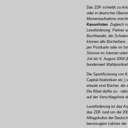
Das ZDF schreibt zu Anla
oder in deutscher Übers
Momentaufnahme möchten 
Kanonlisten
. Zugleich 
Leseförderung. Partner w
Buchhandel, die Schulen 
können alle Bücherfans, 
per Postkarte oder im In
Stimme im Internet unte
Juli bis 6. August 2004 
bundesweit Wahlpostkart
Die Sportifizierung von K
Capital-Statistiken etc.)
erlaubt sind Bücher, die
Die Bibel dürfte so - nä
auf der Vorschlagsliste 
Leseförderung ist das Ar
das ZDF rund um die 200 
Alltagskultur der Deutsc
bevorzugten Lektüre der 