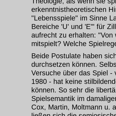
Theologie, als wenn sie sp
erkenntnistheoretischen Hi
"Lebensspiele" im Sinne Lac
Bereiche 'U' und 'E'" für Z
aufrecht zu erhalten: "Von
mitspielt? Welche Spielrege
Beide Postulate haben sich
durchsetzen können. Selbs
Versuche über das Spiel -
1980 - hat keine stilbilden
können. So sehr die libert
Spielsemantik im damaligen
Cox, Martin, Moltmann u. a
ließen sich die semiosisch