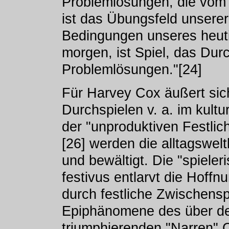
Problemlösungen, die vom 
ist das Übungsfeld unserer F
Bedingungen unseres heuti
morgen, ist Spiel, das Durc
Problemlösungen."[24]
Für Harvey Cox äußert sic
Durchspielen v. a. im kultu
der "unproduktiven Festlic
[26] werden die alltagswel
und bewältigt. Die "spiele
festivus entlarvt die Hoff
durch festliche Zwischenspi
Epiphänomene des über d
triumphierenden "Narren" Ch