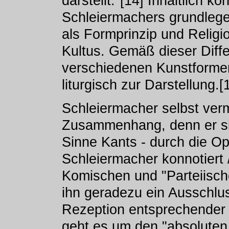
darstellt."[14] Inhaltlich ko
Schleiermachers grundleg
als Formprinzip und Religio
Kultus. Gemäß dieser Diffe
verschiedenen Kunstformen 
liturgisch zur Darstellung.[
Schleiermacher selbst verm
Zusammenhang, denn er sie
Sinne Kants - durch die Op
Schleiermacher konnotiert
Komischen und "Parteiischen
ihn geradezu ein Ausschlus
Rezeption entsprechender K
geht es um den "absoluten