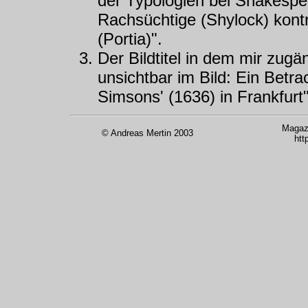
der Typologien bei Shakespea
Rachsüchtige (Shylock) kontr
(Portia)".
Der Bildtitel in dem mir zugä
unsichtbar im Bild: Ein Betr
Simsons' (1636) in Frankfurt"
Magazi
© Andreas Mertin 2003
htt