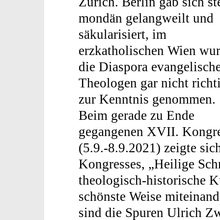
Zürich. Berlin gab sich st
mondän gelangweilt und
säkularisiert, im
erzkatholischen Wien wu
die Diaspora evangelisch
Theologen gar nicht richt
zur Kenntnis genommen.
Beim gerade zu Ende
gegangenen XVII. Kongres
(5.9.-8.9.2021) zeigte si
Kongresses, „Heilige Schri
theologisch-historische K
schönste Weise miteinande
sind die Spuren Ulrich Z