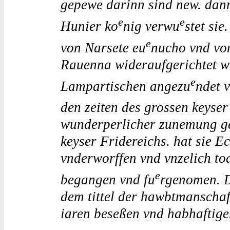
gepewe darinn sind new. dann
e
e
Hunier ko
nig verwu
stet sie
e
von Narsete eu
nucho vnd vo
Rauenna wideraufgerichtet w
e
Lampartischen angezu
ndet 
den zeiten des grossen keyser
wunderperlicher zunemung gem
keyser Fridereichs. hat sie E
vnderworffen vnd vnzelich to
e
begangen vnd fu
rgenomen. D
dem tittel der hawbtmanschaft
iaren beseßen vnd habhaftige