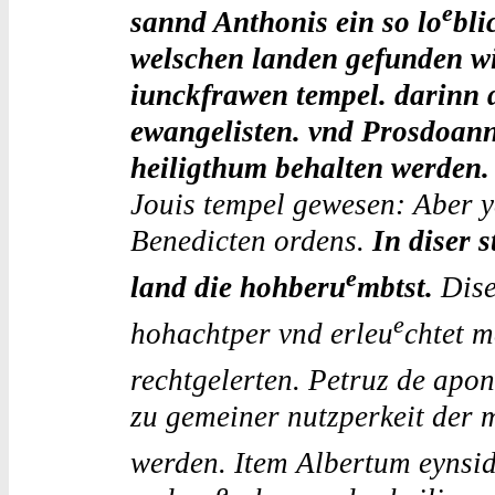
e
sannd Anthonis ein so lo
bli
welschen landen gefunden wi
iunckfrawen tempel. darinn 
ewangelisten. vnd Prosdoann
heiligthum behalten werden.
Jouis tempel gewesen: Aber ye
Benedicten ordens.
In diser 
e
land die hohberu
mbtst.
Dise 
e
hohachtper vnd erleu
chtet 
rechtgelerten. Petruz de apon
zu gemeiner nutzperkeit der 
werden. Item Albertum eynsid