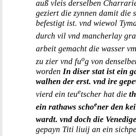
auß vleis derselben Charrari
geziert die zynnen damit die 
befestigt ist. vnd wiewol Tyma
durch vil vnd mancherlay gra
arbeit gemacht die wasser vm
o
zu zier vnd fu
g von denselbe
worden
In diser stat ist ein 
walhen der erst. vnd ire gep
e
vierd ein teu
tscher hat die
t
e
ein rathaws scho
ner den kei
wardt. vnd doch die Venedig
gepayn Titi liuij an ein sichp