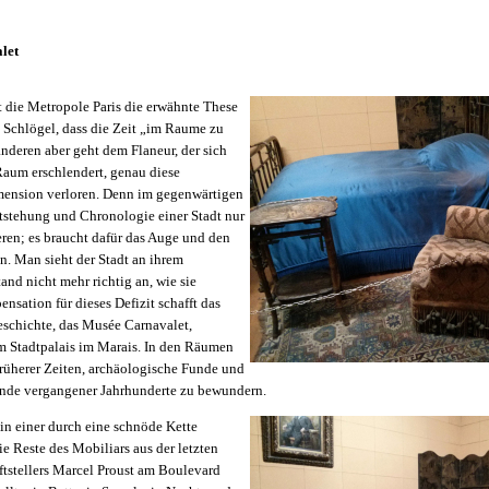
let
t die Metropole Paris die erwähnte These
l Schlögel, dass die Zeit „im Raume zu
deren aber geht dem Flaneur, der sich
Raum erschlendert, genau diese
ension verloren. Denn im gegenwärtigen
ntstehung und Chronologie einer Stadt nur
ren; es braucht dafür das Auge und den
n. Man sieht der Stadt an ihrem
nd nicht mehr richtig an, wie sie
nsation für dieses Defizit schafft das
schichte, das Musée Carnavalet,
em Stadtpalais im Marais. In den Räumen
früherer Zeiten, archäologische Funde und
nde vergangener Jahrhunderte zu bewundern.
 in einer durch eine schnöde Kette
e Reste des Mobiliars aus der letzten
tstellers Marcel Proust am Boulevard