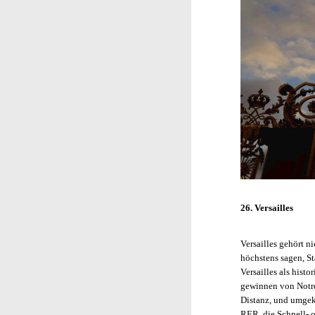
26. Versailles
Versailles gehört n
höchstens sagen, S
Versailles als hist
gewinnen von Notre
Distanz, und umgek
RER, die Schnell- o