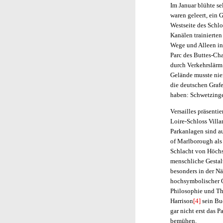
Im Januar blühte se
waren geleert, ein 
Westseite des Schlo
Kanälen trainierten
Wege und Alleen in
Parc des Buttes-Cha
durch Verkehrslärm
Gelände musste niem
die deutschen Grafe
haben: Schwetzinge
Versailles präsenti
Loire-Schloss Villa
Parkanlagen sind a
of Marlborough als 
Schlacht von Höchst
menschliche Gestal
besonders in der N
hochsymbolischer Or
Philosophie und Th
Harrison
[4]
sein Bu
gar nicht erst das 
bemühen.