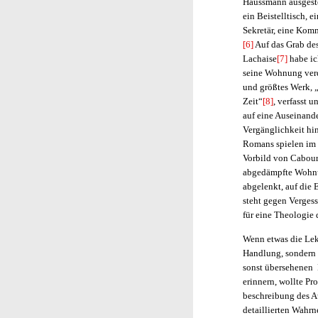
Haussmann ausgestel
ein Beistelltisch, e
Sekretär, eine Kom
[6]
Auf das Grab des
Lachaise
[7]
habe ic
seine Wohnung verdie
und größtes Werk, 
Zeit“
[8]
, verfasst u
auf eine Auseinand
Vergänglichkeit hi
Romans spielen im 
Vorbild von Cabour
abgedämpfte Wohnun
abgelenkt, auf die
steht gegen Vergess
für eine Theologie 
Wenn etwas die Lekt
Handlung, sondern 
sonst übersehenen 
erinnern, wollte Pr
beschreibung des A
detaillierten Wahrn