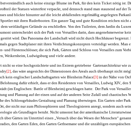
lbstverständlich auch keine einzige Blume im Park, für den kein Ticket nötig ist. 
Großteil der Statuen winterfest verpackt, und dennoch stand man staunend auf der Te
sses und blickte hinunter auf die leicht abfallenden regelmäßig angelegten Parkan
 Sportler mit ihren Ruderbooten. Ein ganzer Tag und gute Kondition reichen nicht a
 dem weitläufigen Gelände zu erschließen. Von den Tuilerien, dem Jardin du Lux
umont unterscheidet sich der Park von Versailles darin, dass angenehmerweise kei
 gestört wird. Das Panorama der Landschaft wird nicht durch Hochhäuser begrenzt.
als gegen Stadtplaner mit ihren Verdichtungskonzepten verteidigt werden. Man eri
n- und Fürstenschlösser, die sich Park, Gärten und Schloss von Versailles zum Vo
n, Weikersheim, Ludwigsburg und viele andere.
ert nicht so eine hochgezüchtete und ins Extrem getriebene Gartenarchitektur wie z
ndry
[2]
, das wäre angesichts der Dimensionen des Areals auch überhaupt nicht mögl
uch kein englischer Landschaftsgarten wie Blenheim Palace
[3]
in der Nähe von Oxf
Belohnung dafür erhielt, dass er den Residenten von Versailles, Ludwig XIV., den 
ädt (im Englischen: Battle of Blenheim) geschlagen hatte. Der Park von Versailles
tung und Planung auf der einen und auf der anderen Seite Zufall und chaotisches
ähe des Schlossgebäudes Gestaltung und Planung überwiegen. Ein Garten oder Park 
t, der nicht nur zum Philosophieren und Theologisieren anregt, sondern auch seine
eologie als Grundlagen beruht. Nicht umsonst hat der amerikanische Literaturwisse
ch über Gärten im Untertitel einen „Versuch über das Wesen der Menschen“ genann
Paradies, den Garten Eden, den Garten Gethsemane und die unzähligen europäischen