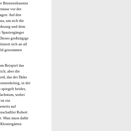
Die Brunnenbassins
rrasse vor der
lagen. Auf den
us, um sich die
embourg und dem
n Spaziergänger
 Dieses großzügige
nnert sich an all
rbild genommen
um Beispiel das
ich, aber die
ord, das der Duke
Sonnenkönig, in der
 spiegelt beides,
 Wachstum, wobei
ist ein
rseits auf
nschaftler Robert
t. Man muss dafür
 Klostergärten