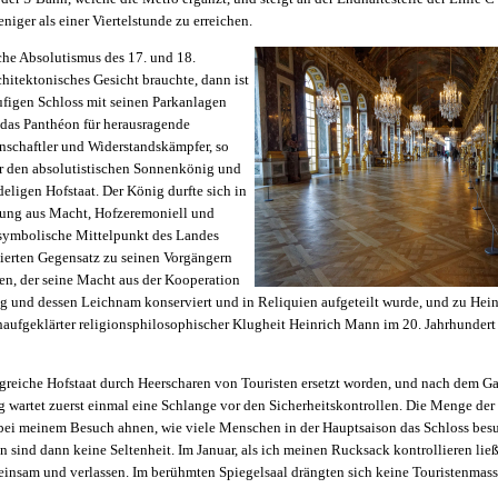
eniger als einer Viertelstunde zu erreichen.
che Absolutismus des 17. und 18.
chitektonisches Gesicht brauchte, dann ist
ufigen Schloss mit seinen Parkanlagen
 das Panthéon für herausragende
senschaftler und Widerstandskämpfer, so
ür den absolutistischen Sonnenkönig und
deligen Hofstaat. Der König durfte sich in
ung aus Macht, Hofzeremoniell und
r symbolische Mittelpunkt des Landes
sierten Gegensatz zu seinen Vorgängern
n, der seine Macht aus der Kooperation
g und dessen Leichnam konserviert und in Reliquien aufgeteilt wurde, und zu Hein
ühaufgeklärter religionsphilosophischer Klugheit Heinrich Mann im 20. Jahrhunder
ngreiche Hofstaat durch Heerscharen von Touristen ersetzt worden, und nach dem
 wartet zuerst einmal eine Schlange vor den Sicherheitskontrollen. Die Menge der 
bei meinem Besuch ahnen, wie viele Menschen in der Hauptsaison das Schloss bes
 sind dann keine Seltenheit. Im Januar, als ich meinen Rucksack kontrollieren ließ, 
 einsam und verlassen. Im berühmten Spiegelsaal drängten sich keine Touristenmass