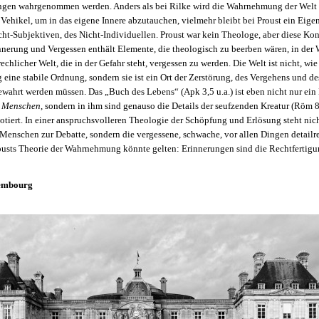
ungen wahrgenommen werden. Anders als bei Rilke wird die Wahrnehmung der Welt 
Vehikel, um in das eigene Innere abzutauchen, vielmehr bleibt bei Proust ein Eige
cht-Subjektiven, des Nicht-Individuellen. Proust war kein Theologe, aber diese Kon
erung und Vergessen enthält Elemente, die theologisch zu beerben wären, in de
echlicher Welt, die in der Gefahr steht, vergessen zu werden. Die Welt ist nicht, wie
eine stabile Ordnung, sondern sie ist ein Ort der Zerstörung, des Vergehens und de
ewahrt werden müssen. Das „Buch des Lebens“ (Apk 3,5 u.a.) ist eben nicht nur ei
n
Menschen
, sondern in ihm sind genauso die Details der seufzenden Kreatur (Röm 8
notiert. In einer anspruchsvolleren Theologie der Schöpfung und Erlösung steht nich
 Menschen zur Debatte, sondern die vergessene, schwache, vor allen Dingen detail
ousts Theorie der Wahrnehmung könnte gelten: Erinnerungen sind die Rechtfertigun
xembourg