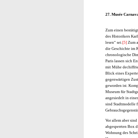
27. Musée Carnava
Zum einen bestätig
des Historikers Kar
lesen“ sei.
[5]
Zum an
die Geschichte im 
chronologische Dim
Paris lassen sich E
mit Mühe dechiffrie
Blick eines Experte
gegenwärtigen Zusta
geworden ist. Kompe
Museum für Stadtge
angesiedelt in ein
sind Stadtmodelle 
Gebrauchsgegenstä
Vor allem aber sind
abgesperrten Box di
Wohnung des Schrif