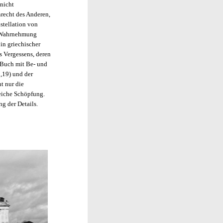
nicht
nrecht des Anderen,
stellation von
r Wahrnehmung
 in griechischer
s Vergessens, deren
n Buch mit Be- und
,19) und der
t nur die
reiche Schöpfung.
g der Details.