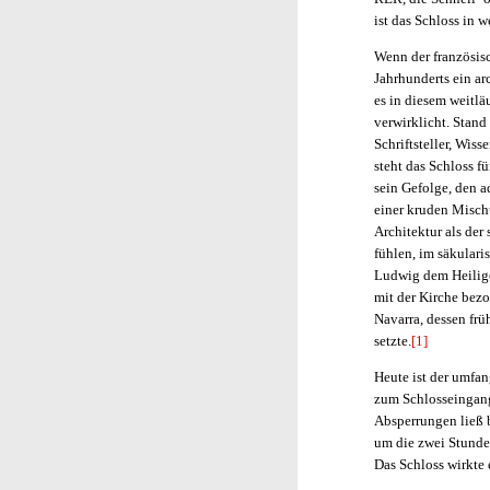
ist das Schloss in w
Wenn der französis
Jahrhunderts ein ar
es in diesem weitlä
verwirklicht. Stand
Schriftsteller, Wis
steht das Schloss f
sein Gefolge, den a
einer kruden Misch
Architektur als de
fühlen, im säkulari
Ludwig dem Heilige
mit der Kirche bezo
Navarra, dessen fr
setzte.
[1]
Heute ist der umfa
zum Schlosseingang
Absperrungen ließ 
um die zwei Stunden
Das Schloss wirkte