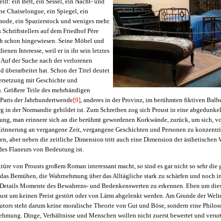
lt: ein Bett, ein Sessel, ein Nacht- und
ine Chaiselongue, ein Spiegel, ein
mode, ein Spazierstock und weniges mehr.
 Schriftstellers auf dem Friedhof Père
h schon hingewiesen. Seine Möbel und
nen Interesse, weil er in ihr sein letztes
„Auf der Suche nach der verlorenen
nd überarbeitet hat. Schon der Titel deutet
ersetzung mit Geschichte und
n. Größere Teile des mehrbändigen
Paris der Jahrhundertwende
[9]
, anderes in der Provinz, im berühmten fiktiven Bal
g in der Normandie gebildet ist. Zum Schreiben zog sich Proust in eine abgedunke
g, man erinnere sich an die berühmt gewordenen Korkwände, zurück, um sich, vo
 Erinnerung an vergangene Zeit, vergangene Geschichten und Personen zu konzentri
en, aber neben die zeitliche Dimension tritt auch eine Dimension der ästhetische
des Flaneurs von Bedeutung ist.
üre von Prousts großem Roman interessant macht, so sind es gar nicht so sehr die 
das Bemühen, die Wahrnehmung über das Alltägliche stark zu schärfen und noch in
Details Momente des Bewahrens- und Bedenkenswerten zu erkennen. Eben um dies
oust um keinen Preist gestört oder von Lärm abgelenkt werden. Am Grunde der Welt
utors steht darum keine moralische Theorie von Gut und Böse, sondern eine Philos
ehmung. Dinge, Verhältnisse und Menschen wollen nicht zuerst bewertet und verurte