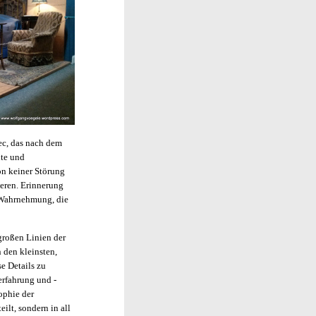
bec, das nach dem
lte und
n keiner Störung
eren. Erinnerung
n Wahrnehmung, die
großen Linien der
 den kleinsten,
e Details zu
erfahrung und -
ophie der
ilt, sondern in all