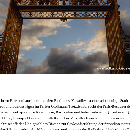
icht zu Paris und auch nicht zu den Banlieues. Versailles ist eine selbständige Stad
tadt und Schloss lägen im Pariser Großraum. Trotzdem braucht der Paris-Besucher d
orischen Kontrapunkt zu Revolution, Barrikaden und Industrialisierung. Und es ist g
 Dame, Champs-Élysées und Eiffelturm. Für Versailles brauchen der Flaneur wie d
ehrt schafft das Königsschloss Distanz zur Großstadterfahrung der Arrondissements
der S-Bahn, welche die Métro ergänzt, und steigt an der Endhaltestelle der Linie C 