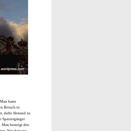
t. Man kann
en Besuch in
ut, dafür Abstand zu
er Spaziergänger
. Man besteigt den
aus. Von dort aus