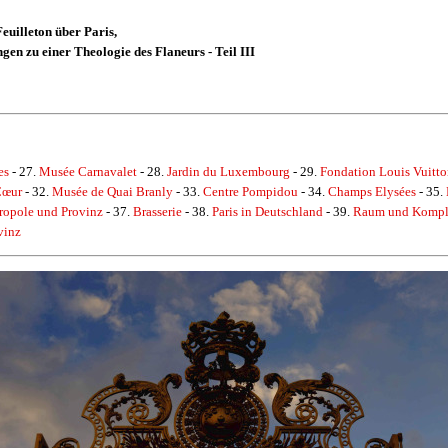
euilleton über Paris,
gen zu einer Theologie des Flaneurs - Teil III
es
- 27.
Musée Carnavalet
- 28.
Jardin du Luxembourg
- 29.
Fondation Louis Vuitt
Cœur
- 32.
Musée de Quai Branly
- 33.
Centre Pompidou
- 34.
Champs Elysées
- 35.
ropole und Provinz
- 37.
Brasserie
- 38.
Paris in Deutschland
- 39.
Raum und Kompl
vinz