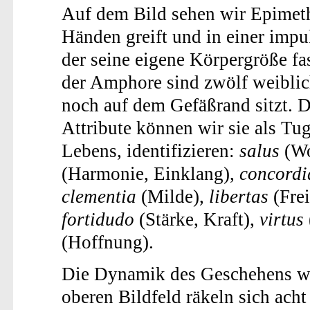
Auf dem Bild sehen wir Epimeth
Händen greift und in einer imp
der seine eigene Körpergröße fas
der Amphore sind zwölf weiblic
noch auf dem Gefäßrand sitzt. 
Attribute können wir sie als Tu
Lebens, identifizieren:
salus
(Wo
(Harmonie, Einklang),
concordi
clementia
(Milde),
libertas
(Frei
fortidudo
(Stärke, Kraft),
virtus
(Hoffnung).
Die Dynamik des Geschehens wi
oberen Bildfeld räkeln sich ac