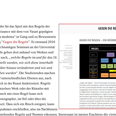
be für das Spiel mit den Regeln der
aissance mit dem von Vasari geprägten
ra moderna“ in Gang und zu Bewusstsein
g “
Gegen die Regeln
”. Er entstand 2016
chnamigen Seminars an der Universität
nde gehen dort anhand von Werken und
e nach,
„welche Regeln im und für das 16.
ellt wurden, wie sich diese innerhalb
rüber hinaus veränderten und wie und
chen wurden
“. Die Studierenden machen
f unterschiedlichen Ebenen aus, nach
h in der Kunst funktioniert. Regeln
nzelnes Werk oder der Künstler mit
ruch mit einer Regel kann sich
konographie, im Stil oder über die
eit. Dass sich ein Bruch ereignet, kann
nahmen erschließen, also im Nachhinein
estehenden Regeln und Normen erkennen. Interessant ist meines Erachtens die vier