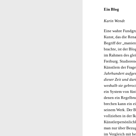
Ein Blog
Karin Wendt
Eine wahre Fundgru
Kunst, das die Ren
Begriff der „manie
brachte, ist der Blo
im Rahmen des glei
Freiburg. Studiere
Künstlern der Frag
Jahrhundert aufgest
dieser Zeit und da
weshalb sie gebro
ein System von fün
denen ein Regelbruc
brechen kann ein ei
seinem Werk. Der B
vollziehen in der I
Künstlerpersönlichk
man nur über Bezug
im Vergleich mit b