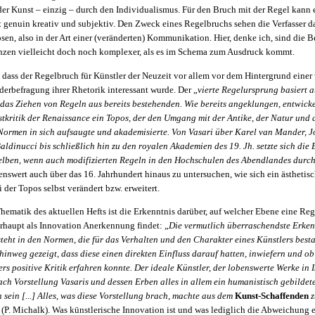
der Kunst – einzig – durch den Individualismus. Für den Bruch mit der Regel kann e
st genuin kreativ und subjektiv. Den Zweck eines Regelbruchs sehen die Verfasser d
sen, also in der Art einer (veränderten) Kommunikation. Hier, denke ich, sind die
zen vielleicht doch noch komplexer, als es im Schema zum Ausdruck kommt.
 dass der Regelbruch für Künstler der Neuzeit vor allem vor dem Hintergrund eine
erbefragung ihrer Rhetorik interessant wurde. Der „
vierte Regelursprung basiert a
as Ziehen von Regeln aus bereits bestehenden. Wie bereits angeklungen, entwickel
stkritik der Renaissance ein Topos, der den Umgang mit der Antike, der Natur und 
 Normen in sich aufsaugte und akademisierte. Von Vasari über Karel van Mander, 
aldinucci bis schließlich hin zu den royalen Akademien des 19. Jh. setzte sich die 
lben, wenn auch modifizierten Regeln in den Hochschulen des Abendlandes durc
enswert auch über das 16. Jahrhundert hinaus zu untersuchen, wie sich ein ästhetis
 der Topos selbst verändert bzw. erweitert.
 Thematik des aktuellen Hefts ist die Erkenntnis darüber, auf welcher Ebene eine Re
erhaupt als Innovation Anerkennung findet: „
Die vermutlich überraschendste Erken
eht in den Normen, die für das Verhalten und den Charakter eines Künstlers besta
hinweg gezeigt, dass diese einen direkten Einfluss darauf hatten, inwiefern und o
ers positive Kritik erfahren konnte. Der ideale Künstler, der lobenswerte Werke in
nach Vorstellung Vasaris und dessen Erben alles in allem ein humanistisch gebildet
 sein
[...] Alles, was diese Vorstellung brach, machte aus dem
Kunst-Schaffenden
z
 (P. Michalk). Was künstlerische Innovation ist und was lediglich die Abweichung e