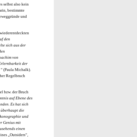
s selbst also kein
arin, bestimmte
 Beweggründe und
r wiederentdeckten
uf den
te sich aus der
den
Joachim von
Erlernbarkeit der
h“
(Paula Michalk).
cher Regelbruch
gel bzw. der Bruch
ntnis auf Ebene des
nden. Es hat sich
b überhaupt die
 Ikonographie und
er Genius mit
usehends einen
ines „Outsiders“,